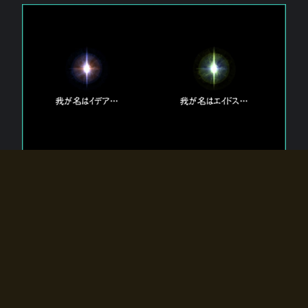
エルドラディアに存在する【双神】
エルドラディアには二柱の神が存在する。
【魂】を司る神「イデア」と、【原子】を司る神「エイドス」。
双神は何故眠っているのか？
何故召喚師に呼びかけられたのだろうか？
何故エルドラディアへのゲートが開いたのか？
物語の真相はプレイヤーの行動によって明かされていき、