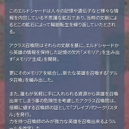
このエルドシャードは人々の記憶や遺伝子など様々な情
報を内包している不思議な鉱石であり、当時の文献によ
るとこの鉱石によって輪廻転生を繰り返していたとされ
る。
アクラス召喚院はそれらの文献を基に、エルドシャードか
ら英雄の情報を保持した記憶の欠片「メモリア」を生み出
す「メモリア生成」を開発。
更にそのメモリアを結合し、新たな英雄を召喚する「デル
タ召喚」を編み出した。
また、誰もが気軽に手に入れられる資源から英雄を召喚
出来てしまう事の危険性を考慮したアクラス召喚院は、
信頼に値する召喚師の証として「ブレイブパワークリスタ
ル」を発行。
力を持つ召喚師のみが強力な英雄を召喚出来るようル
ールを改定した。