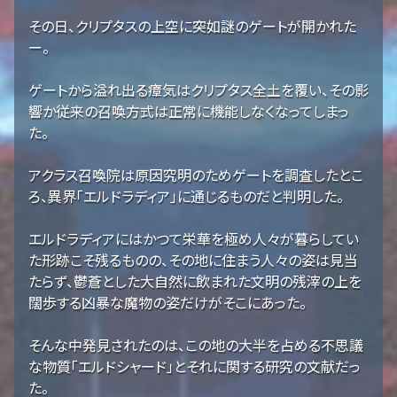
その日、クリプタスの上空に突如謎のゲートが開かれた
ー。
ゲートから溢れ出る瘴気はクリプタス全土を覆い、その影
響か従来の召喚方式は正常に機能しなくなってしまっ
た。
アクラス召喚院は原因究明のためゲートを調査したとこ
ろ、異界「エルドラディア」に通じるものだと判明した。
エルドラディアにはかつて栄華を極め人々が暮らしてい
た形跡こそ残るものの、その地に住まう人々の姿は見当
たらず、鬱蒼とした大自然に飲まれた文明の残滓の上を
闊歩する凶暴な魔物の姿だけがそこにあった。
そんな中発見されたのは、この地の大半を占める不思議
な物質「エルドシャード」とそれに関する研究の文献だっ
た。