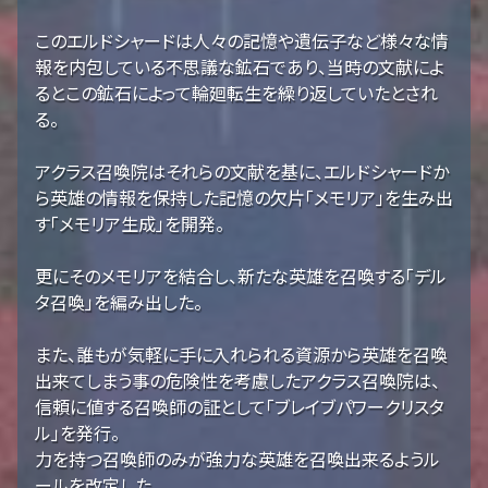
このエルドシャードは人々の記憶や遺伝子など様々な情
報を内包している不思議な鉱石であり、当時の文献によ
るとこの鉱石によって輪廻転生を繰り返していたとされ
る。
アクラス召喚院はそれらの文献を基に、エルドシャードか
ら英雄の情報を保持した記憶の欠片「メモリア」を生み出
す「メモリア生成」を開発。
更にそのメモリアを結合し、新たな英雄を召喚する「デル
タ召喚」を編み出した。
また、誰もが気軽に手に入れられる資源から英雄を召喚
出来てしまう事の危険性を考慮したアクラス召喚院は、
信頼に値する召喚師の証として「ブレイブパワークリスタ
ル」を発行。
力を持つ召喚師のみが強力な英雄を召喚出来るようル
ールを改定した。