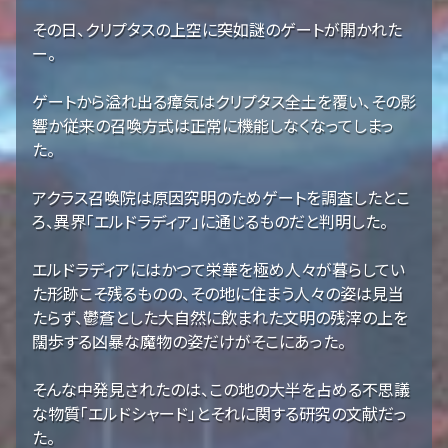
その日、クリプタスの上空に突如謎のゲートが開かれた
ー。
ゲートから溢れ出る瘴気はクリプタス全土を覆い、その影
響か従来の召喚方式は正常に機能しなくなってしまっ
た。
アクラス召喚院は原因究明のためゲートを調査したとこ
ろ、異界「エルドラディア」に通じるものだと判明した。
エルドラディアにはかつて栄華を極め人々が暮らしてい
た形跡こそ残るものの、その地に住まう人々の姿は見当
たらず、鬱蒼とした大自然に飲まれた文明の残滓の上を
闊歩する凶暴な魔物の姿だけがそこにあった。
そんな中発見されたのは、この地の大半を占める不思議
な物質「エルドシャード」とそれに関する研究の文献だっ
た。