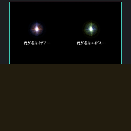
エルドラディアに存在する【双神】
エルドラディアには二柱の神が存在する。
【魂】を司る神「イデア」と、【原子】を司る神「エイドス」。
双神は何故眠っているのか？
何故召喚師に呼びかけられたのだろうか？
何故エルドラディアへのゲートが開いたのか？
物語の真相はプレイヤーの行動によって明かされていき、