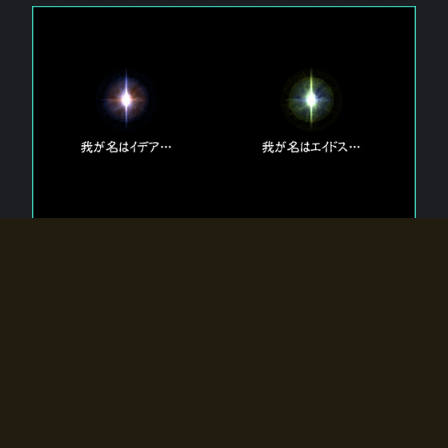
エルドラディアに存在する【双神】
エルドラディアには二柱の神が存在する。
【魂】を司る神「イデア」と、【原子】を司る神「エイドス」。
双神は何故眠っているのか？
何故召喚師に呼びかけられたのだろうか？
何故エルドラディアへのゲートが開いたのか？
物語の真相はプレイヤーの行動によって明かされていき、