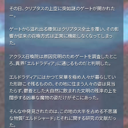
その日、クリプタスの上空に突如謎のゲートが開かれた
ー。
ゲートから溢れ出る瘴気はクリプタス全土を覆い、その影
響か従来の召喚方式は正常に機能しなくなってしまっ
た。
アクラス召喚院は原因究明のためゲートを調査したとこ
ろ、異界「エルドラディア」に通じるものだと判明した。
エルドラディアにはかつて栄華を極め人々が暮らしてい
た形跡こそ残るものの、その地に住まう人々の姿は見当
たらず、鬱蒼とした大自然に飲まれた文明の残滓の上を
闊歩する凶暴な魔物の姿だけがそこにあった。
そんな中発見されたのは、この地の大半を占める不思議
な物質「エルドシャード」とそれに関する研究の文献だっ
た。