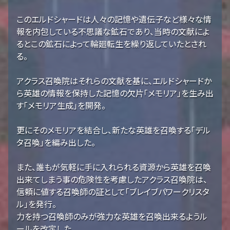
このエルドシャードは人々の記憶や遺伝子など様々な情
報を内包している不思議な鉱石であり、当時の文献によ
るとこの鉱石によって輪廻転生を繰り返していたとされ
る。
アクラス召喚院はそれらの文献を基に、エルドシャードか
ら英雄の情報を保持した記憶の欠片「メモリア」を生み出
す「メモリア生成」を開発。
更にそのメモリアを結合し、新たな英雄を召喚する「デル
タ召喚」を編み出した。
また、誰もが気軽に手に入れられる資源から英雄を召喚
出来てしまう事の危険性を考慮したアクラス召喚院は、
信頼に値する召喚師の証として「ブレイブパワークリスタ
ル」を発行。
力を持つ召喚師のみが強力な英雄を召喚出来るようル
ールを改定した。