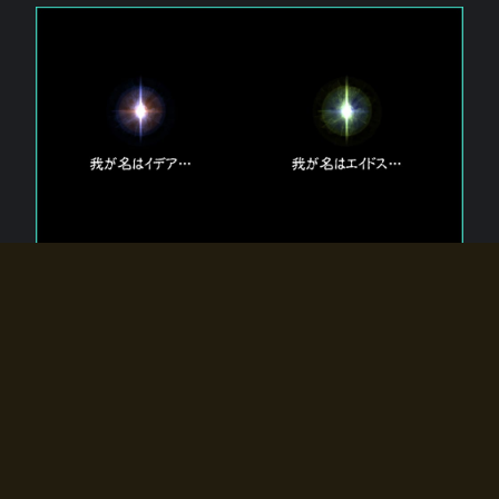
エルドラディアに存在する【双神】
エルドラディアには二柱の神が存在する。
【魂】を司る神「イデア」と、【原子】を司る神「エイドス」。
双神は何故眠っているのか？
何故召喚師に呼びかけられたのだろうか？
何故エルドラディアへのゲートが開いたのか？
物語の真相はプレイヤーの行動によって明かされていき、