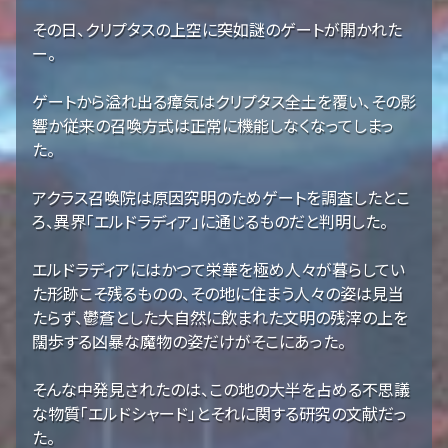
その日、クリプタスの上空に突如謎のゲートが開かれた
ー。
ゲートから溢れ出る瘴気はクリプタス全土を覆い、その影
響か従来の召喚方式は正常に機能しなくなってしまっ
た。
アクラス召喚院は原因究明のためゲートを調査したとこ
ろ、異界「エルドラディア」に通じるものだと判明した。
エルドラディアにはかつて栄華を極め人々が暮らしてい
た形跡こそ残るものの、その地に住まう人々の姿は見当
たらず、鬱蒼とした大自然に飲まれた文明の残滓の上を
闊歩する凶暴な魔物の姿だけがそこにあった。
そんな中発見されたのは、この地の大半を占める不思議
な物質「エルドシャード」とそれに関する研究の文献だっ
た。