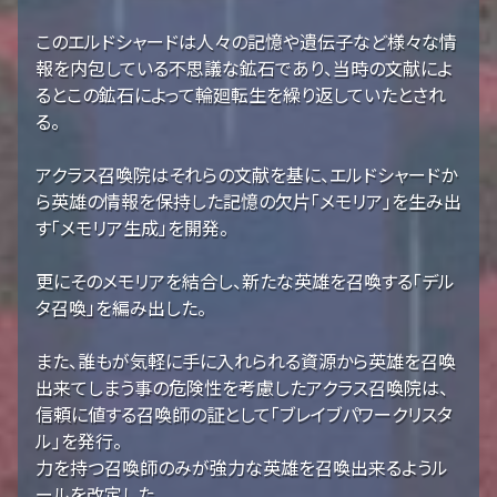
このエルドシャードは人々の記憶や遺伝子など様々な情
報を内包している不思議な鉱石であり、当時の文献によ
るとこの鉱石によって輪廻転生を繰り返していたとされ
る。
アクラス召喚院はそれらの文献を基に、エルドシャードか
ら英雄の情報を保持した記憶の欠片「メモリア」を生み出
す「メモリア生成」を開発。
更にそのメモリアを結合し、新たな英雄を召喚する「デル
タ召喚」を編み出した。
また、誰もが気軽に手に入れられる資源から英雄を召喚
出来てしまう事の危険性を考慮したアクラス召喚院は、
信頼に値する召喚師の証として「ブレイブパワークリスタ
ル」を発行。
力を持つ召喚師のみが強力な英雄を召喚出来るようル
ールを改定した。