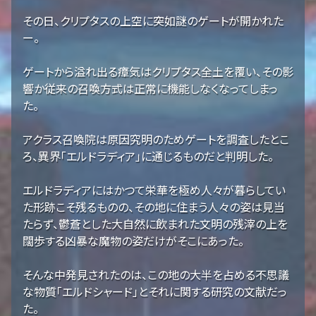
その日、クリプタスの上空に突如謎のゲートが開かれた
ー。
ゲートから溢れ出る瘴気はクリプタス全土を覆い、その影
響か従来の召喚方式は正常に機能しなくなってしまっ
た。
アクラス召喚院は原因究明のためゲートを調査したとこ
ろ、異界「エルドラディア」に通じるものだと判明した。
エルドラディアにはかつて栄華を極め人々が暮らしてい
た形跡こそ残るものの、その地に住まう人々の姿は見当
たらず、鬱蒼とした大自然に飲まれた文明の残滓の上を
闊歩する凶暴な魔物の姿だけがそこにあった。
そんな中発見されたのは、この地の大半を占める不思議
な物質「エルドシャード」とそれに関する研究の文献だっ
た。