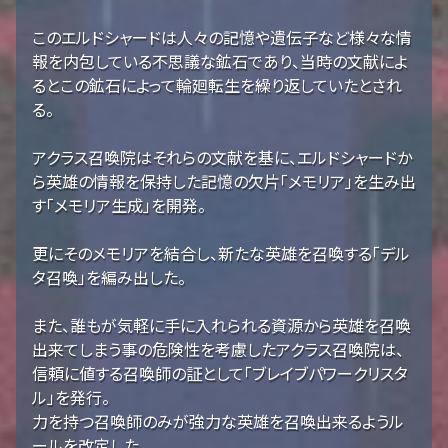
このエルドシャードは人々の記憶や遺伝子など様々な情
報を内包している不思議な鉱石であり、当時の文献によ
るとこの鉱石によって輪廻転生を繰り返していたとされ
る。
アクラス召喚院はそれらの文献を基に、エルドシャードか
ら英雄の情報を保持した記憶の欠片「メモリア」を生み出
す「メモリア生成」を開発。
更にそのメモリアを結合し、新たな英雄を召喚する「デル
タ召喚」を編み出した。
また、誰もが気軽に手に入れられる資源から英雄を召喚
出来てしまう事の危険性を考慮したアクラス召喚院は、
信頼に値する召喚師の証として「ブレイブパワークリスタ
ル」を発行。
力を持つ召喚師のみが強力な英雄を召喚出来るようル
ールを改定した。