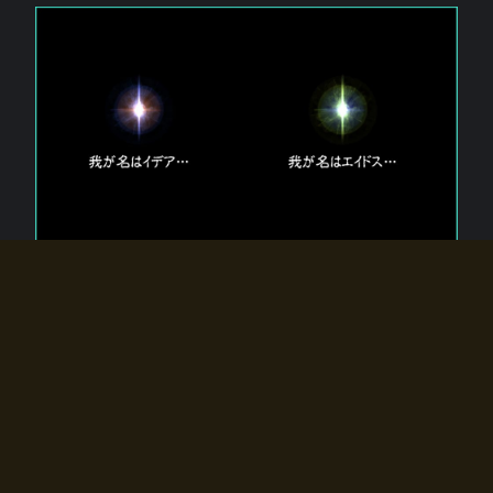
エルドラディアに存在する【双神】
エルドラディアには二柱の神が存在する。
【魂】を司る神「イデア」と、【原子】を司る神「エイドス」。
双神は何故眠っているのか？
何故召喚師に呼びかけられたのだろうか？
何故エルドラディアへのゲートが開いたのか？
物語の真相はプレイヤーの行動によって明かされていき、