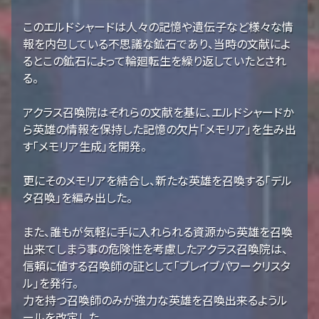
このエルドシャードは人々の記憶や遺伝子など様々な情
報を内包している不思議な鉱石であり、当時の文献によ
るとこの鉱石によって輪廻転生を繰り返していたとされ
る。
アクラス召喚院はそれらの文献を基に、エルドシャードか
ら英雄の情報を保持した記憶の欠片「メモリア」を生み出
す「メモリア生成」を開発。
更にそのメモリアを結合し、新たな英雄を召喚する「デル
タ召喚」を編み出した。
また、誰もが気軽に手に入れられる資源から英雄を召喚
出来てしまう事の危険性を考慮したアクラス召喚院は、
信頼に値する召喚師の証として「ブレイブパワークリスタ
ル」を発行。
力を持つ召喚師のみが強力な英雄を召喚出来るようル
ールを改定した。