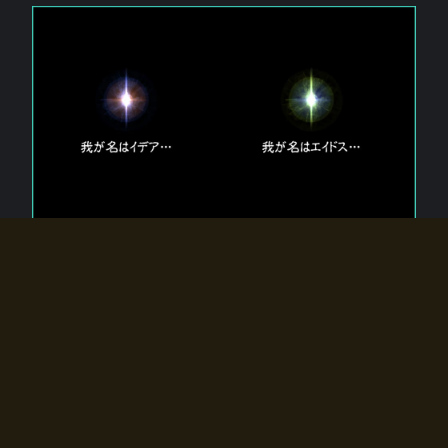
エルドラディアに存在する【双神】
エルドラディアには二柱の神が存在する。
【魂】を司る神「イデア」と、【原子】を司る神「エイドス」。
双神は何故眠っているのか？
何故召喚師に呼びかけられたのだろうか？
何故エルドラディアへのゲートが開いたのか？
物語の真相はプレイヤーの行動によって明かされていき、