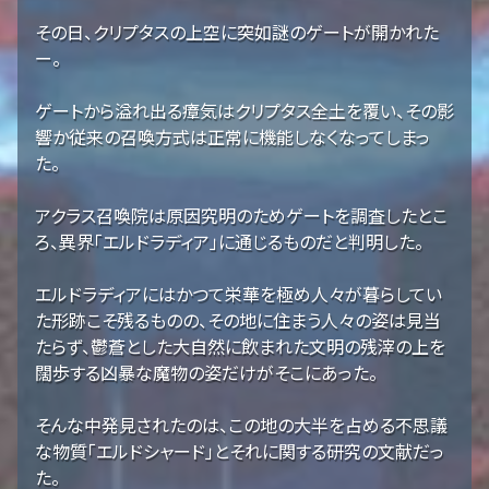
その日、クリプタスの上空に突如謎のゲートが開かれた
ー。
ゲートから溢れ出る瘴気はクリプタス全土を覆い、その影
響か従来の召喚方式は正常に機能しなくなってしまっ
た。
アクラス召喚院は原因究明のためゲートを調査したとこ
ろ、異界「エルドラディア」に通じるものだと判明した。
エルドラディアにはかつて栄華を極め人々が暮らしてい
た形跡こそ残るものの、その地に住まう人々の姿は見当
たらず、鬱蒼とした大自然に飲まれた文明の残滓の上を
闊歩する凶暴な魔物の姿だけがそこにあった。
そんな中発見されたのは、この地の大半を占める不思議
な物質「エルドシャード」とそれに関する研究の文献だっ
た。