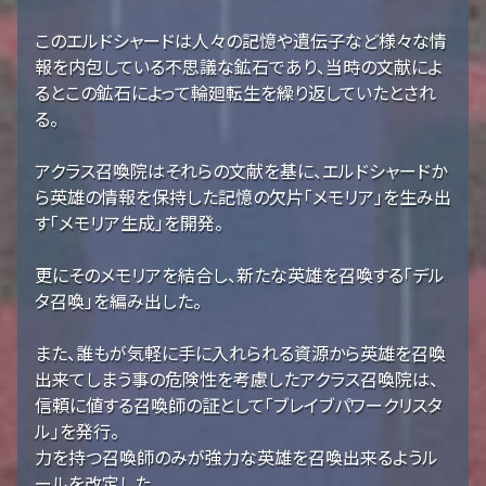
このエルドシャードは人々の記憶や遺伝子など様々な情
報を内包している不思議な鉱石であり、当時の文献によ
るとこの鉱石によって輪廻転生を繰り返していたとされ
る。
アクラス召喚院はそれらの文献を基に、エルドシャードか
ら英雄の情報を保持した記憶の欠片「メモリア」を生み出
す「メモリア生成」を開発。
更にそのメモリアを結合し、新たな英雄を召喚する「デル
タ召喚」を編み出した。
また、誰もが気軽に手に入れられる資源から英雄を召喚
出来てしまう事の危険性を考慮したアクラス召喚院は、
信頼に値する召喚師の証として「ブレイブパワークリスタ
ル」を発行。
力を持つ召喚師のみが強力な英雄を召喚出来るようル
ールを改定した。