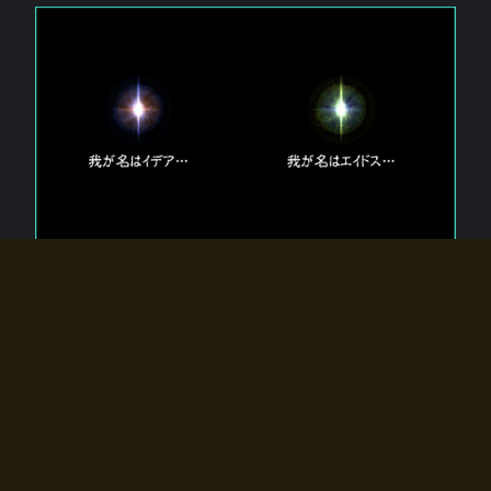
エルドラディアに存在する【双神】
エルドラディアには二柱の神が存在する。
【魂】を司る神「イデア」と、【原子】を司る神「エイドス」。
双神は何故眠っているのか？
何故召喚師に呼びかけられたのだろうか？
何故エルドラディアへのゲートが開いたのか？
物語の真相はプレイヤーの行動によって明かされていき、