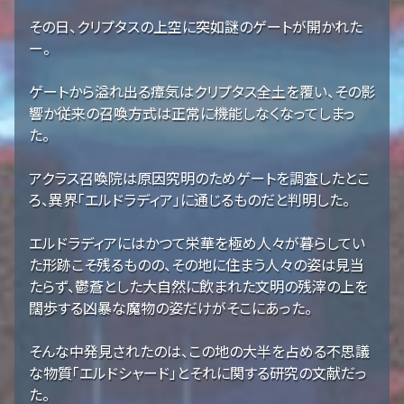
その日、クリプタスの上空に突如謎のゲートが開かれた
ー。
ゲートから溢れ出る瘴気はクリプタス全土を覆い、その影
響か従来の召喚方式は正常に機能しなくなってしまっ
た。
アクラス召喚院は原因究明のためゲートを調査したとこ
ろ、異界「エルドラディア」に通じるものだと判明した。
エルドラディアにはかつて栄華を極め人々が暮らしてい
た形跡こそ残るものの、その地に住まう人々の姿は見当
たらず、鬱蒼とした大自然に飲まれた文明の残滓の上を
闊歩する凶暴な魔物の姿だけがそこにあった。
そんな中発見されたのは、この地の大半を占める不思議
な物質「エルドシャード」とそれに関する研究の文献だっ
た。