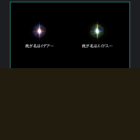
エルドラディアに存在する【双神】
エルドラディアには二柱の神が存在する。
【魂】を司る神「イデア」と、【原子】を司る神「エイドス」。
双神は何故眠っているのか？
何故召喚師に呼びかけられたのだろうか？
何故エルドラディアへのゲートが開いたのか？
物語の真相はプレイヤーの行動によって明かされていき、