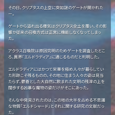
その日、クリプタスの上空に突如謎のゲートが開かれた
ー。
ゲートから溢れ出る瘴気はクリプタス全土を覆い、その影
響か従来の召喚方式は正常に機能しなくなってしまっ
た。
アクラス召喚院は原因究明のためゲートを調査したとこ
ろ、異界「エルドラディア」に通じるものだと判明した。
エルドラディアにはかつて栄華を極め人々が暮らしてい
た形跡こそ残るものの、その地に住まう人々の姿は見当
たらず、鬱蒼とした大自然に飲まれた文明の残滓の上を
闊歩する凶暴な魔物の姿だけがそこにあった。
そんな中発見されたのは、この地の大半を占める不思議
な物質「エルドシャード」とそれに関する研究の文献だっ
た。