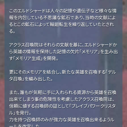
このエルドシャードは人々の記憶や遺伝子など様々な情
報を内包している不思議な鉱石であり、当時の文献によ
るとこの鉱石によって輪廻転生を繰り返していたとされ
る。
アクラス召喚院はそれらの文献を基に、エルドシャードか
ら英雄の情報を保持した記憶の欠片「メモリア」を生み出
す「メモリア生成」を開発。
更にそのメモリアを結合し、新たな英雄を召喚する「デル
タ召喚」を編み出した。
また、誰もが気軽に手に入れられる資源から英雄を召喚
出来てしまう事の危険性を考慮したアクラス召喚院は、
信頼に値する召喚師の証として「ブレイブパワークリスタ
ル」を発行。
力を持つ召喚師のみが強力な英雄を召喚出来るようル
ールを改定した。