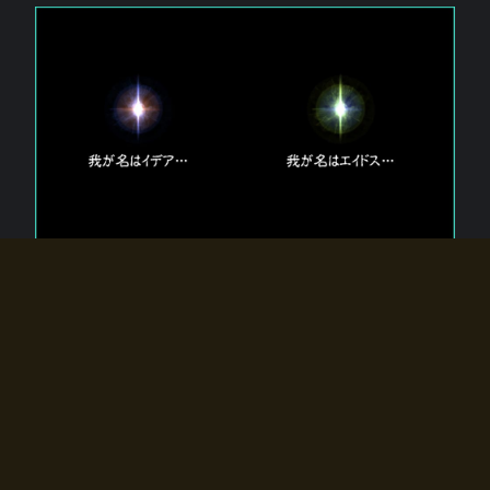
エルドラディアに存在する【双神】
エルドラディアには二柱の神が存在する。
【魂】を司る神「イデア」と、【原子】を司る神「エイドス」。
双神は何故眠っているのか？
何故召喚師に呼びかけられたのだろうか？
何故エルドラディアへのゲートが開いたのか？
物語の真相はプレイヤーの行動によって明かされていき、