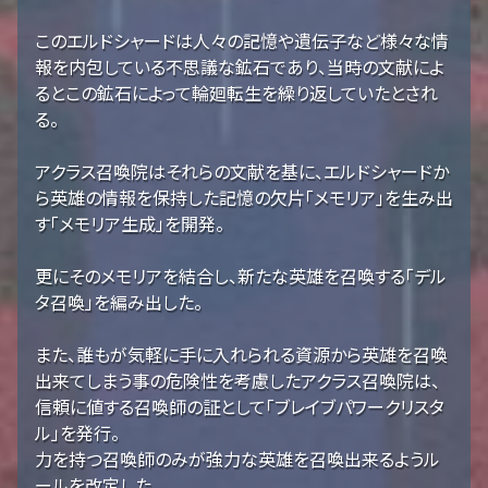
このエルドシャードは人々の記憶や遺伝子など様々な情
報を内包している不思議な鉱石であり、当時の文献によ
るとこの鉱石によって輪廻転生を繰り返していたとされ
る。
アクラス召喚院はそれらの文献を基に、エルドシャードか
ら英雄の情報を保持した記憶の欠片「メモリア」を生み出
す「メモリア生成」を開発。
更にそのメモリアを結合し、新たな英雄を召喚する「デル
タ召喚」を編み出した。
また、誰もが気軽に手に入れられる資源から英雄を召喚
出来てしまう事の危険性を考慮したアクラス召喚院は、
信頼に値する召喚師の証として「ブレイブパワークリスタ
ル」を発行。
力を持つ召喚師のみが強力な英雄を召喚出来るようル
ールを改定した。