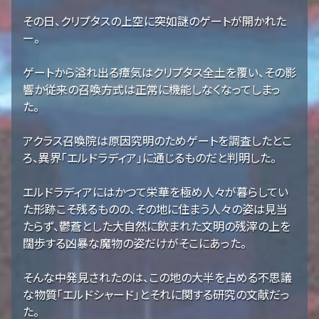
その日、クリプタスの上空に突如謎のゲートが開かれた
ー。
ゲートから溢れ出る瘴気はクリプタス全土を覆い、その影
響か従来の召喚方式は正常に機能しなくなってしまっ
た。
アクラス召喚院は原因究明のためゲートを調査したとこ
ろ、異界「エルドラディア」に通じるものだと判明した。
エルドラディアにはかつて栄華を極め人々が暮らしてい
た形跡こそ残るものの、その地に住まう人々の姿は見当
たらず、鬱蒼とした大自然に飲まれた文明の残滓の上を
闊歩する凶暴な魔物の姿だけがそこにあった。
そんな中発見されたのは、この地の大半を占める不思議
な物質「エルドシャード」とそれに関する研究の文献だっ
た。