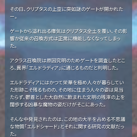
その日、クリプタスの上空に突如謎のゲートが開かれた
ー。
ゲートから溢れ出る瘴気はクリプタス全土を覆い、その影
響か従来の召喚方式は正常に機能しなくなってしまっ
た。
アクラス召喚院は原因究明のためゲートを調査したとこ
ろ、異界「エルドラディア」に通じるものだと判明した。
エルドラディアにはかつて栄華を極め人々が暮らしてい
た形跡こそ残るものの、その地に住まう人々の姿は見当
たらず、鬱蒼とした大自然に飲まれた文明の残滓の上を
闊歩する凶暴な魔物の姿だけがそこにあった。
そんな中発見されたのは、この地の大半を占める不思議
な物質「エルドシャード」とそれに関する研究の文献だっ
た。