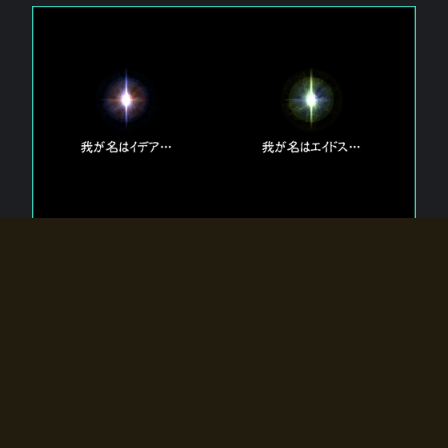
エルドラディアに存在する【双神】
エルドラディアには二柱の神が存在する。
【魂】を司る神「イデア」と、【原子】を司る神「エイドス」。
双神は何故眠っているのか？
何故召喚師に呼びかけられたのだろうか？
何故エルドラディアへのゲートが開いたのか？
物語の真相はプレイヤーの行動によって明かされていき、