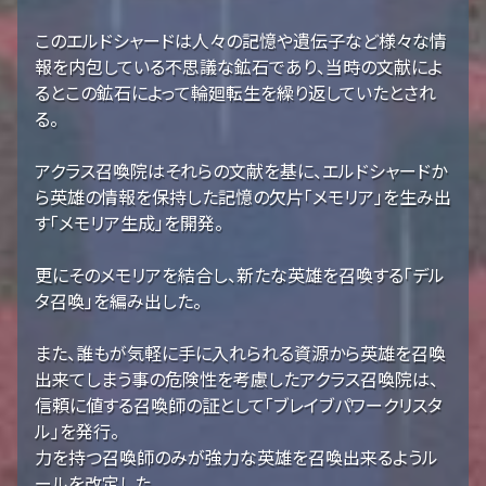
このエルドシャードは人々の記憶や遺伝子など様々な情
報を内包している不思議な鉱石であり、当時の文献によ
るとこの鉱石によって輪廻転生を繰り返していたとされ
る。
アクラス召喚院はそれらの文献を基に、エルドシャードか
ら英雄の情報を保持した記憶の欠片「メモリア」を生み出
す「メモリア生成」を開発。
更にそのメモリアを結合し、新たな英雄を召喚する「デル
タ召喚」を編み出した。
また、誰もが気軽に手に入れられる資源から英雄を召喚
出来てしまう事の危険性を考慮したアクラス召喚院は、
信頼に値する召喚師の証として「ブレイブパワークリスタ
ル」を発行。
力を持つ召喚師のみが強力な英雄を召喚出来るようル
ールを改定した。