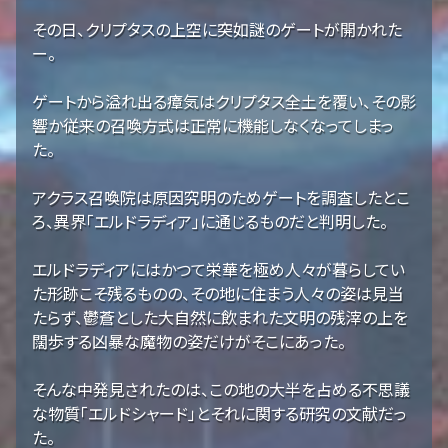
その日、クリプタスの上空に突如謎のゲートが開かれた
ー。
ゲートから溢れ出る瘴気はクリプタス全土を覆い、その影
響か従来の召喚方式は正常に機能しなくなってしまっ
た。
アクラス召喚院は原因究明のためゲートを調査したとこ
ろ、異界「エルドラディア」に通じるものだと判明した。
エルドラディアにはかつて栄華を極め人々が暮らしてい
た形跡こそ残るものの、その地に住まう人々の姿は見当
たらず、鬱蒼とした大自然に飲まれた文明の残滓の上を
闊歩する凶暴な魔物の姿だけがそこにあった。
そんな中発見されたのは、この地の大半を占める不思議
な物質「エルドシャード」とそれに関する研究の文献だっ
た。