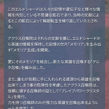
このエルドシャードは人々の記憶や遺伝子など様々な情
報を内包している不思議な鉱石であり、当時の文献によ
るとこの鉱石によって輪廻転生を繰り返していたとされ
る。
アクラス召喚院はそれらの文献を基に、エルドシャードか
ら英雄の情報を保持した記憶の欠片「メモリア」を生み出
す「メモリア生成」を開発。
更にそのメモリアを結合し、新たな英雄を召喚する「デル
タ召喚」を編み出した。
また、誰もが気軽に手に入れられる資源から英雄を召喚
出来てしまう事の危険性を考慮したアクラス召喚院は、
信頼に値する召喚師の証として「ブレイブパワークリスタ
ル」を発行。
力を持つ召喚師のみが強力な英雄を召喚出来るようル
ールを改定した。