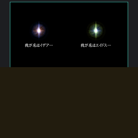
エルドラディアに存在する【双神】
エルドラディアには二柱の神が存在する。
【魂】を司る神「イデア」と、【原子】を司る神「エイドス」。
双神は何故眠っているのか？
何故召喚師に呼びかけられたのだろうか？
何故エルドラディアへのゲートが開いたのか？
物語の真相はプレイヤーの行動によって明かされていき、