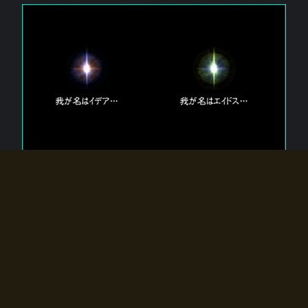
エルドラディアに存在する【双神】
エルドラディアには二柱の神が存在する。
【魂】を司る神「イデア」と、【原子】を司る神「エイドス」。
双神は何故眠っているのか？
何故召喚師に呼びかけられたのだろうか？
何故エルドラディアへのゲートが開いたのか？
物語の真相はプレイヤーの行動によって明かされていき、