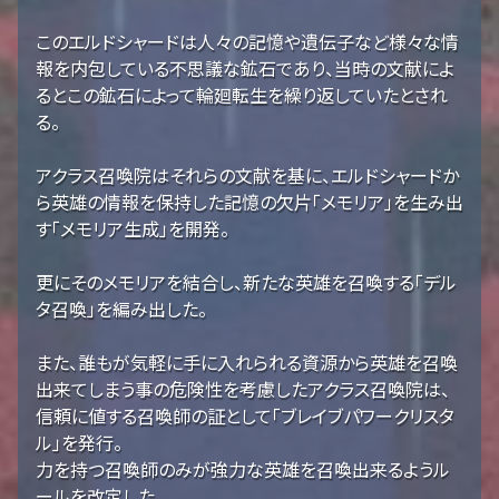
このエルドシャードは人々の記憶や遺伝子など様々な情
報を内包している不思議な鉱石であり、当時の文献によ
るとこの鉱石によって輪廻転生を繰り返していたとされ
る。
アクラス召喚院はそれらの文献を基に、エルドシャードか
ら英雄の情報を保持した記憶の欠片「メモリア」を生み出
す「メモリア生成」を開発。
更にそのメモリアを結合し、新たな英雄を召喚する「デル
タ召喚」を編み出した。
また、誰もが気軽に手に入れられる資源から英雄を召喚
出来てしまう事の危険性を考慮したアクラス召喚院は、
信頼に値する召喚師の証として「ブレイブパワークリスタ
ル」を発行。
力を持つ召喚師のみが強力な英雄を召喚出来るようル
ールを改定した。