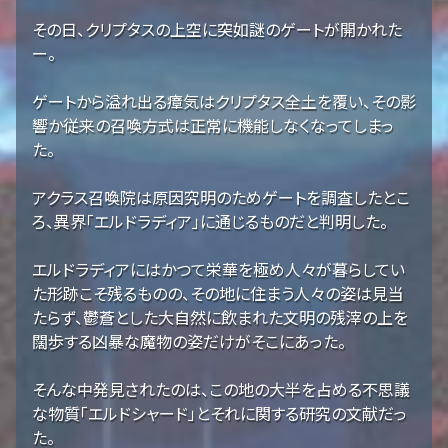
その日、クリプタスの上空に突如謎のゲートが開かれた
ー。
ゲートから溢れ出る瘴気はクリプタス全土を覆い、その影
響か従来の召喚方式は正常に機能しなくなってしまっ
た。
アクラス召喚院は原因究明のためゲートを調査したとこ
ろ、異界「エルドラディア」に通じるものだと判明した。
エルドラディアにはかつて栄華を極め人々が暮らしてい
た形跡こそ残るものの、その地に住まう人々の姿は見当
たらず、鬱蒼とした大自然に飲まれた文明の残滓の上を
闊歩する凶暴な魔物の姿だけがそこにあった。
そんな中発見されたのは、この地の大半を占める不思議
な物質「エルドシャード」とそれに関する研究の文献だっ
た。