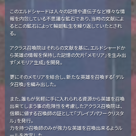
このエルドシャードは人々の記憶や遺伝子など様々な情
報を内包している不思議な鉱石であり、当時の文献によ
るとこの鉱石によって輪廻転生を繰り返していたとされ
る。
アクラス召喚院はそれらの文献を基に、エルドシャードか
ら英雄の情報を保持した記憶の欠片「メモリア」を生み出
す「メモリア生成」を開発。
更にそのメモリアを結合し、新たな英雄を召喚する「デル
タ召喚」を編み出した。
また、誰もが気軽に手に入れられる資源から英雄を召喚
出来てしまう事の危険性を考慮したアクラス召喚院は、
信頼に値する召喚師の証として「ブレイブパワークリスタ
ル」を発行。
力を持つ召喚師のみが強力な英雄を召喚出来るようル
ールを改定した。