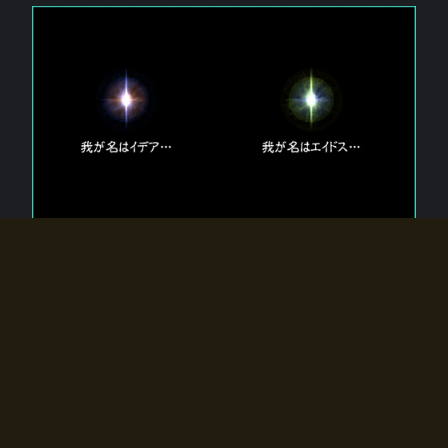
エルドラディアに存在する【双神】
エルドラディアには二柱の神が存在する。
【魂】を司る神「イデア」と、【原子】を司る神「エイドス」。
双神は何故眠っているのか？
何故召喚師に呼びかけられたのだろうか？
何故エルドラディアへのゲートが開いたのか？
物語の真相はプレイヤーの行動によって明かされていき、