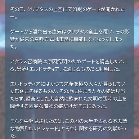
その日、クリプタスの上空に突如謎のゲートが開かれた
ー。
ゲートから溢れ出る瘴気はクリプタス全土を覆い、その影
響か従来の召喚方式は正常に機能しなくなってしまっ
た。
アクラス召喚院は原因究明のためゲートを調査したとこ
ろ、異界「エルドラディア」に通じるものだと判明した。
エルドラディアにはかつて栄華を極め人々が暮らしてい
た形跡こそ残るものの、その地に住まう人々の姿は見当
たらず、鬱蒼とした大自然に飲まれた文明の残滓の上を
闊歩する凶暴な魔物の姿だけがそこにあった。
そんな中発見されたのは、この地の大半を占める不思議
な物質「エルドシャード」とそれに関する研究の文献だっ
た。