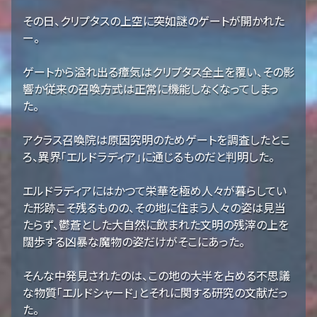
その日、クリプタスの上空に突如謎のゲートが開かれた
ー。
ゲートから溢れ出る瘴気はクリプタス全土を覆い、その影
響か従来の召喚方式は正常に機能しなくなってしまっ
た。
アクラス召喚院は原因究明のためゲートを調査したとこ
ろ、異界「エルドラディア」に通じるものだと判明した。
エルドラディアにはかつて栄華を極め人々が暮らしてい
た形跡こそ残るものの、その地に住まう人々の姿は見当
たらず、鬱蒼とした大自然に飲まれた文明の残滓の上を
闊歩する凶暴な魔物の姿だけがそこにあった。
そんな中発見されたのは、この地の大半を占める不思議
な物質「エルドシャード」とそれに関する研究の文献だっ
た。