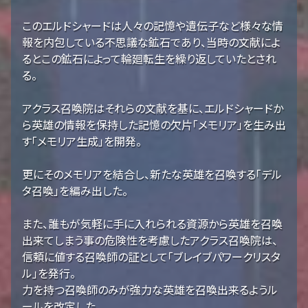
このエルドシャードは人々の記憶や遺伝子など様々な情
報を内包している不思議な鉱石であり、当時の文献によ
るとこの鉱石によって輪廻転生を繰り返していたとされ
る。
アクラス召喚院はそれらの文献を基に、エルドシャードか
ら英雄の情報を保持した記憶の欠片「メモリア」を生み出
す「メモリア生成」を開発。
更にそのメモリアを結合し、新たな英雄を召喚する「デル
タ召喚」を編み出した。
また、誰もが気軽に手に入れられる資源から英雄を召喚
出来てしまう事の危険性を考慮したアクラス召喚院は、
信頼に値する召喚師の証として「ブレイブパワークリスタ
ル」を発行。
力を持つ召喚師のみが強力な英雄を召喚出来るようル
ールを改定した。