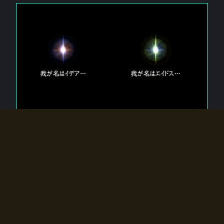
エルドラディアに存在する【双神】
エルドラディアには二柱の神が存在する。
【魂】を司る神「イデア」と、【原子】を司る神「エイドス」。
双神は何故眠っているのか？
何故召喚師に呼びかけられたのだろうか？
何故エルドラディアへのゲートが開いたのか？
物語の真相はプレイヤーの行動によって明かされていき、