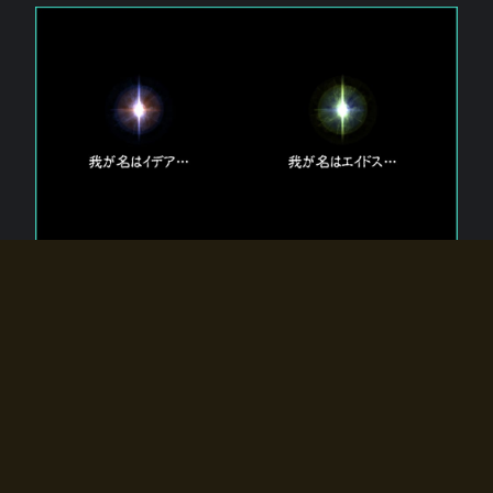
エルドラディアに存在する【双神】
エルドラディアには二柱の神が存在する。
【魂】を司る神「イデア」と、【原子】を司る神「エイドス」。
双神は何故眠っているのか？
何故召喚師に呼びかけられたのだろうか？
何故エルドラディアへのゲートが開いたのか？
物語の真相はプレイヤーの行動によって明かされていき、