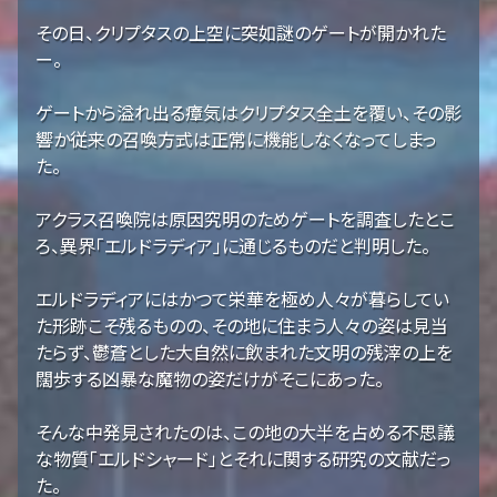
その日、クリプタスの上空に突如謎のゲートが開かれた
ー。
ゲートから溢れ出る瘴気はクリプタス全土を覆い、その影
響か従来の召喚方式は正常に機能しなくなってしまっ
た。
アクラス召喚院は原因究明のためゲートを調査したとこ
ろ、異界「エルドラディア」に通じるものだと判明した。
エルドラディアにはかつて栄華を極め人々が暮らしてい
た形跡こそ残るものの、その地に住まう人々の姿は見当
たらず、鬱蒼とした大自然に飲まれた文明の残滓の上を
闊歩する凶暴な魔物の姿だけがそこにあった。
そんな中発見されたのは、この地の大半を占める不思議
な物質「エルドシャード」とそれに関する研究の文献だっ
た。