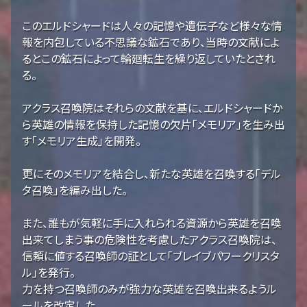
このエルドシャードは人々の記憶や遺伝子など様々な情
報を内包している不思議な鉱石であり、当時の文献によ
るとこの鉱石によって輪廻転生を繰り返していたとされ
る。
アクラス召喚院はそれらの文献を基に、エルドシャードか
ら英雄の情報を保持した記憶の欠片「メモリア」を生み出
す「メモリア生成」を開発。
更にそのメモリアを結合し、新たな英雄を召喚する「デル
タ召喚」を編み出した。
また、誰もが気軽に手に入れられる資源から英雄を召喚
出来てしまう事の危険性を考慮したアクラス召喚院は、
信頼に値する召喚師の証として「ブレイブパワークリスタ
ル」を発行。
力を持つ召喚師のみが強力な英雄を召喚出来るようル
ールを改定した。