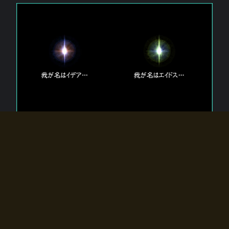
エルドラディアに存在する【双神】
エルドラディアには二柱の神が存在する。
【魂】を司る神「イデア」と、【原子】を司る神「エイドス」。
双神は何故眠っているのか？
何故召喚師に呼びかけられたのだろうか？
何故エルドラディアへのゲートが開いたのか？
物語の真相はプレイヤーの行動によって明かされていき、