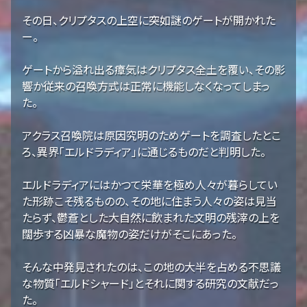
その日、クリプタスの上空に突如謎のゲートが開かれた
ー。
ゲートから溢れ出る瘴気はクリプタス全土を覆い、その影
響か従来の召喚方式は正常に機能しなくなってしまっ
た。
アクラス召喚院は原因究明のためゲートを調査したとこ
ろ、異界「エルドラディア」に通じるものだと判明した。
エルドラディアにはかつて栄華を極め人々が暮らしてい
た形跡こそ残るものの、その地に住まう人々の姿は見当
たらず、鬱蒼とした大自然に飲まれた文明の残滓の上を
闊歩する凶暴な魔物の姿だけがそこにあった。
そんな中発見されたのは、この地の大半を占める不思議
な物質「エルドシャード」とそれに関する研究の文献だっ
た。