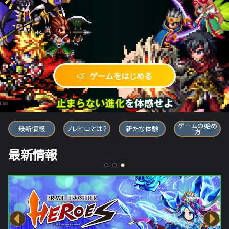
ゲームをはじめる
ブレイブ フロンティア ヒーローズ
ゲームの始め
最新情報
ブレヒロとは？
新たな体験
方
最新情報