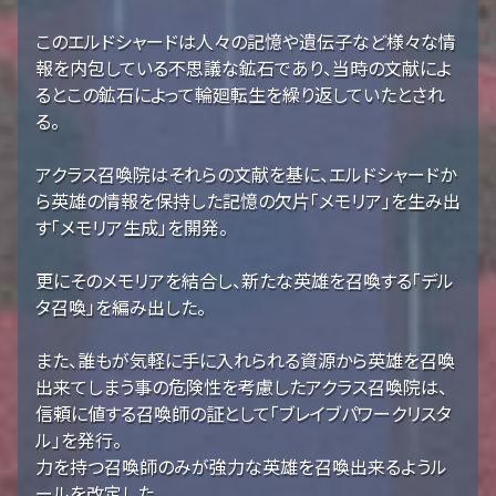
このエルドシャードは人々の記憶や遺伝子など様々な情
報を内包している不思議な鉱石であり、当時の文献によ
るとこの鉱石によって輪廻転生を繰り返していたとされ
る。
アクラス召喚院はそれらの文献を基に、エルドシャードか
ら英雄の情報を保持した記憶の欠片「メモリア」を生み出
す「メモリア生成」を開発。
更にそのメモリアを結合し、新たな英雄を召喚する「デル
タ召喚」を編み出した。
また、誰もが気軽に手に入れられる資源から英雄を召喚
出来てしまう事の危険性を考慮したアクラス召喚院は、
信頼に値する召喚師の証として「ブレイブパワークリスタ
ル」を発行。
力を持つ召喚師のみが強力な英雄を召喚出来るようル
ールを改定した。