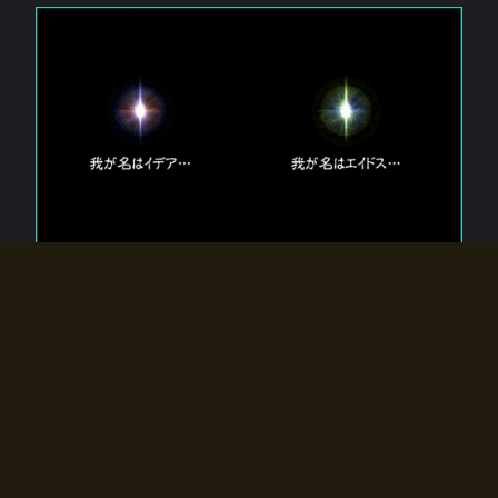
エルドラディアに存在する【双神】
エルドラディアには二柱の神が存在する。
【魂】を司る神「イデア」と、【原子】を司る神「エイドス」。
双神は何故眠っているのか？
何故召喚師に呼びかけられたのだろうか？
何故エルドラディアへのゲートが開いたのか？
物語の真相はプレイヤーの行動によって明かされていき、