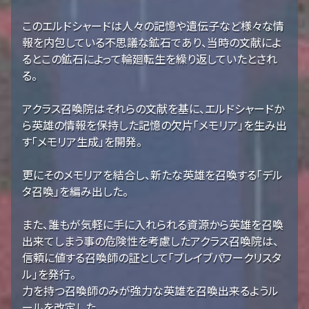
このエルドシャードは人々の記憶や遺伝子など様々な情
報を内包している不思議な鉱石であり、当時の文献によ
るとこの鉱石によって輪廻転生を繰り返していたとされ
る。
アクラス召喚院はそれらの文献を基に、エルドシャードか
ら英雄の情報を保持した記憶の欠片「メモリア」を生み出
す「メモリア生成」を開発。
更にそのメモリアを結合し、新たな英雄を召喚する「デル
タ召喚」を編み出した。
また、誰もが気軽に手に入れられる資源から英雄を召喚
出来てしまう事の危険性を考慮したアクラス召喚院は、
信頼に値する召喚師の証として「ブレイブパワークリスタ
ル」を発行。
力を持つ召喚師のみが強力な英雄を召喚出来るようル
ールを改定した。