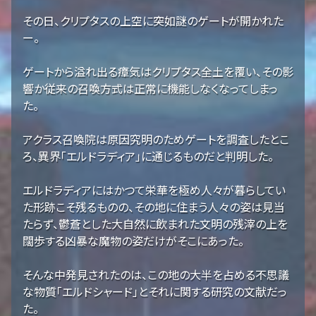
その日、クリプタスの上空に突如謎のゲートが開かれた
ー。
ゲートから溢れ出る瘴気はクリプタス全土を覆い、その影
響か従来の召喚方式は正常に機能しなくなってしまっ
た。
アクラス召喚院は原因究明のためゲートを調査したとこ
ろ、異界「エルドラディア」に通じるものだと判明した。
エルドラディアにはかつて栄華を極め人々が暮らしてい
た形跡こそ残るものの、その地に住まう人々の姿は見当
たらず、鬱蒼とした大自然に飲まれた文明の残滓の上を
闊歩する凶暴な魔物の姿だけがそこにあった。
そんな中発見されたのは、この地の大半を占める不思議
な物質「エルドシャード」とそれに関する研究の文献だっ
た。