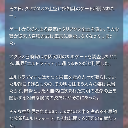
その日、クリプタスの上空に突如謎のゲートが開かれた
ー。
ゲートから溢れ出る瘴気はクリプタス全土を覆い、その影
響か従来の召喚方式は正常に機能しなくなってしまっ
た。
アクラス召喚院は原因究明のためゲートを調査したとこ
ろ、異界「エルドラディア」に通じるものだと判明した。
エルドラディアにはかつて栄華を極め人々が暮らしてい
た形跡こそ残るものの、その地に住まう人々の姿は見当
たらず、鬱蒼とした大自然に飲まれた文明の残滓の上を
闊歩する凶暴な魔物の姿だけがそこにあった。
そんな中発見されたのは、この地の大半を占める不思議
な物質「エルドシャード」とそれに関する研究の文献だっ
た。