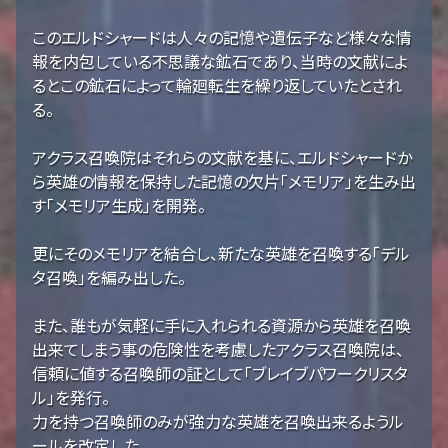
このエルドシャードは人々の記憶や遺伝子など様々な情
報を内包している不思議な鉱石であり、当時の文献によ
るとこの鉱石によって輪廻転生を繰り返していたとされ
る。
アクラス召喚院はそれらの文献を基に、エルドシャードか
ら英雄の情報を保持した記憶の欠片「メモリア」を生み出
す「メモリア生成」を開発。
更にそのメモリアを結合し、新たな英雄を召喚する「デル
タ召喚」を編み出した。
また、誰もが気軽に手に入れられる資源から英雄を召喚
出来てしまう事の危険性を考慮したアクラス召喚院は、
信頼に値する召喚師の証として「ブレイブパワークリスタ
ル」を発行。
力を持つ召喚師のみが強力な英雄を召喚出来るようル
ールを改定した。