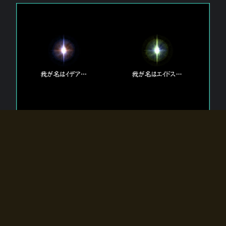
エルドラディアに存在する【双神】
エルドラディアには二柱の神が存在する。
【魂】を司る神「イデア」と、【原子】を司る神「エイドス」。
双神は何故眠っているのか？
何故召喚師に呼びかけられたのだろうか？
何故エルドラディアへのゲートが開いたのか？
物語の真相はプレイヤーの行動によって明かされていき、