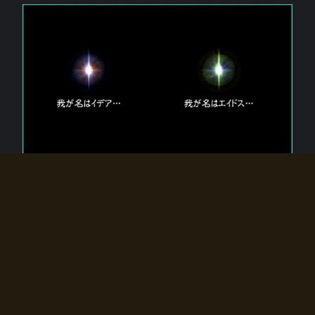
エルドラディアに存在する【双神】
エルドラディアには二柱の神が存在する。
【魂】を司る神「イデア」と、【原子】を司る神「エイドス」。
双神は何故眠っているのか？
何故召喚師に呼びかけられたのだろうか？
何故エルドラディアへのゲートが開いたのか？
物語の真相はプレイヤーの行動によって明かされていき、