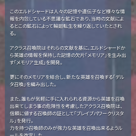
このエルドシャードは人々の記憶や遺伝子など様々な情
報を内包している不思議な鉱石であり、当時の文献によ
るとこの鉱石によって輪廻転生を繰り返していたとされ
る。
アクラス召喚院はそれらの文献を基に、エルドシャードか
ら英雄の情報を保持した記憶の欠片「メモリア」を生み出
す「メモリア生成」を開発。
更にそのメモリアを結合し、新たな英雄を召喚する「デル
タ召喚」を編み出した。
また、誰もが気軽に手に入れられる資源から英雄を召喚
出来てしまう事の危険性を考慮したアクラス召喚院は、
信頼に値する召喚師の証として「ブレイブパワークリスタ
ル」を発行。
力を持つ召喚師のみが強力な英雄を召喚出来るようル
ールを改定した。