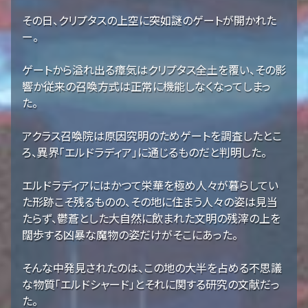
その日、クリプタスの上空に突如謎のゲートが開かれた
ー。
ゲートから溢れ出る瘴気はクリプタス全土を覆い、その影
響か従来の召喚方式は正常に機能しなくなってしまっ
た。
アクラス召喚院は原因究明のためゲートを調査したとこ
ろ、異界「エルドラディア」に通じるものだと判明した。
エルドラディアにはかつて栄華を極め人々が暮らしてい
た形跡こそ残るものの、その地に住まう人々の姿は見当
たらず、鬱蒼とした大自然に飲まれた文明の残滓の上を
闊歩する凶暴な魔物の姿だけがそこにあった。
そんな中発見されたのは、この地の大半を占める不思議
な物質「エルドシャード」とそれに関する研究の文献だっ
た。