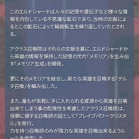
このエルドシャードは人々の記憶や遺伝子など様々な情
報を内包している不思議な鉱石であり、当時の文献によ
るとこの鉱石によって輪廻転生を繰り返していたとされ
る。
アクラス召喚院はそれらの文献を基に、エルドシャードか
ら英雄の情報を保持した記憶の欠片「メモリア」を生み出
す「メモリア生成」を開発。
更にそのメモリアを結合し、新たな英雄を召喚する「デル
タ召喚」を編み出した。
また、誰もが気軽に手に入れられる資源から英雄を召喚
出来てしまう事の危険性を考慮したアクラス召喚院は、
信頼に値する召喚師の証として「ブレイブパワークリスタ
ル」を発行。
力を持つ召喚師のみが強力な英雄を召喚出来るようル
ールを改定した。