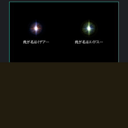
エルドラディアに存在する【双神】
エルドラディアには二柱の神が存在する。
【魂】を司る神「イデア」と、【原子】を司る神「エイドス」。
双神は何故眠っているのか？
何故召喚師に呼びかけられたのだろうか？
何故エルドラディアへのゲートが開いたのか？
物語の真相はプレイヤーの行動によって明かされていき、