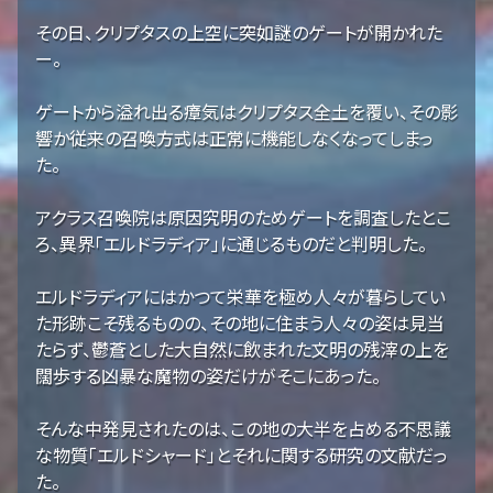
その日、クリプタスの上空に突如謎のゲートが開かれた
ー。
ゲートから溢れ出る瘴気はクリプタス全土を覆い、その影
響か従来の召喚方式は正常に機能しなくなってしまっ
た。
アクラス召喚院は原因究明のためゲートを調査したとこ
ろ、異界「エルドラディア」に通じるものだと判明した。
エルドラディアにはかつて栄華を極め人々が暮らしてい
た形跡こそ残るものの、その地に住まう人々の姿は見当
たらず、鬱蒼とした大自然に飲まれた文明の残滓の上を
闊歩する凶暴な魔物の姿だけがそこにあった。
そんな中発見されたのは、この地の大半を占める不思議
な物質「エルドシャード」とそれに関する研究の文献だっ
た。