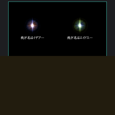
エルドラディアに存在する【双神】
エルドラディアには二柱の神が存在する。
【魂】を司る神「イデア」と、【原子】を司る神「エイドス」。
双神は何故眠っているのか？
何故召喚師に呼びかけられたのだろうか？
何故エルドラディアへのゲートが開いたのか？
物語の真相はプレイヤーの行動によって明かされていき、