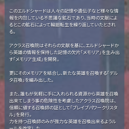
このエルドシャードは人々の記憶や遺伝子など様々な情
報を内包している不思議な鉱石であり、当時の文献によ
るとこの鉱石によって輪廻転生を繰り返していたとされ
る。
アクラス召喚院はそれらの文献を基に、エルドシャードか
ら英雄の情報を保持した記憶の欠片「メモリア」を生み出
す「メモリア生成」を開発。
更にそのメモリアを結合し、新たな英雄を召喚する「デル
タ召喚」を編み出した。
また、誰もが気軽に手に入れられる資源から英雄を召喚
出来てしまう事の危険性を考慮したアクラス召喚院は、
信頼に値する召喚師の証として「ブレイブパワークリスタ
ル」を発行。
力を持つ召喚師のみが強力な英雄を召喚出来るようル
ールを改定した。