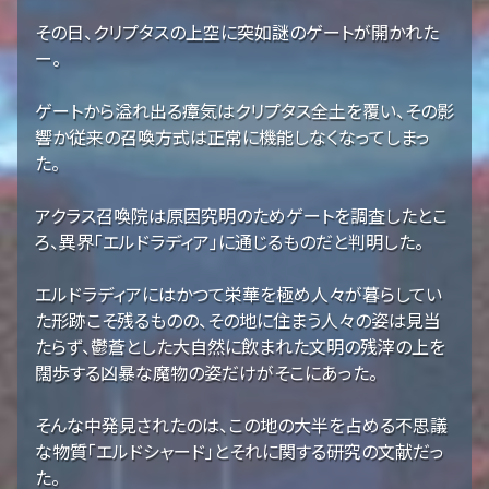
その日、クリプタスの上空に突如謎のゲートが開かれた
ー。
ゲートから溢れ出る瘴気はクリプタス全土を覆い、その影
響か従来の召喚方式は正常に機能しなくなってしまっ
た。
アクラス召喚院は原因究明のためゲートを調査したとこ
ろ、異界「エルドラディア」に通じるものだと判明した。
エルドラディアにはかつて栄華を極め人々が暮らしてい
た形跡こそ残るものの、その地に住まう人々の姿は見当
たらず、鬱蒼とした大自然に飲まれた文明の残滓の上を
闊歩する凶暴な魔物の姿だけがそこにあった。
そんな中発見されたのは、この地の大半を占める不思議
な物質「エルドシャード」とそれに関する研究の文献だっ
た。