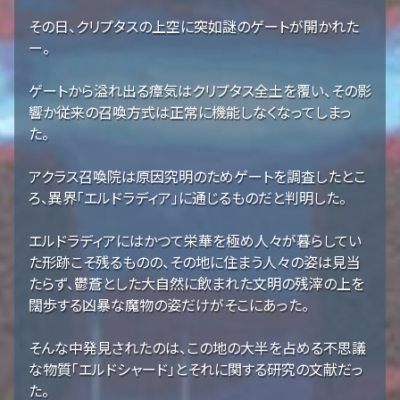
その日、クリプタスの上空に突如謎のゲートが開かれた
ー。
ゲートから溢れ出る瘴気はクリプタス全土を覆い、その影
響か従来の召喚方式は正常に機能しなくなってしまっ
た。
アクラス召喚院は原因究明のためゲートを調査したとこ
ろ、異界「エルドラディア」に通じるものだと判明した。
エルドラディアにはかつて栄華を極め人々が暮らしてい
た形跡こそ残るものの、その地に住まう人々の姿は見当
たらず、鬱蒼とした大自然に飲まれた文明の残滓の上を
闊歩する凶暴な魔物の姿だけがそこにあった。
そんな中発見されたのは、この地の大半を占める不思議
な物質「エルドシャード」とそれに関する研究の文献だっ
た。