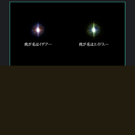
エルドラディアに存在する【双神】
エルドラディアには二柱の神が存在する。
【魂】を司る神「イデア」と、【原子】を司る神「エイドス」。
双神は何故眠っているのか？
何故召喚師に呼びかけられたのだろうか？
何故エルドラディアへのゲートが開いたのか？
物語の真相はプレイヤーの行動によって明かされていき、