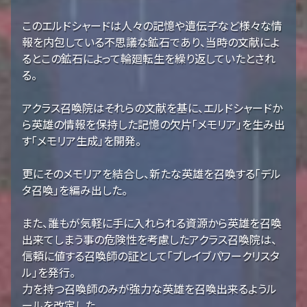
このエルドシャードは人々の記憶や遺伝子など様々な情
報を内包している不思議な鉱石であり、当時の文献によ
るとこの鉱石によって輪廻転生を繰り返していたとされ
る。
アクラス召喚院はそれらの文献を基に、エルドシャードか
ら英雄の情報を保持した記憶の欠片「メモリア」を生み出
す「メモリア生成」を開発。
更にそのメモリアを結合し、新たな英雄を召喚する「デル
タ召喚」を編み出した。
また、誰もが気軽に手に入れられる資源から英雄を召喚
出来てしまう事の危険性を考慮したアクラス召喚院は、
信頼に値する召喚師の証として「ブレイブパワークリスタ
ル」を発行。
力を持つ召喚師のみが強力な英雄を召喚出来るようル
ールを改定した。