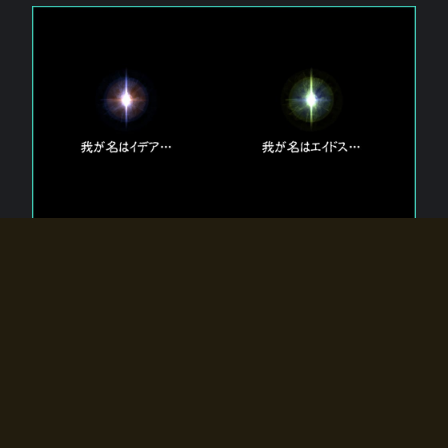
エルドラディアに存在する【双神】
エルドラディアには二柱の神が存在する。
【魂】を司る神「イデア」と、【原子】を司る神「エイドス」。
双神は何故眠っているのか？
何故召喚師に呼びかけられたのだろうか？
何故エルドラディアへのゲートが開いたのか？
物語の真相はプレイヤーの行動によって明かされていき、