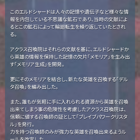
このエルドシャードは人々の記憶や遺伝子など様々な情
報を内包している不思議な鉱石であり、当時の文献によ
るとこの鉱石によって輪廻転生を繰り返していたとされ
る。
アクラス召喚院はそれらの文献を基に、エルドシャードか
ら英雄の情報を保持した記憶の欠片「メモリア」を生み出
す「メモリア生成」を開発。
更にそのメモリアを結合し、新たな英雄を召喚する「デル
タ召喚」を編み出した。
また、誰もが気軽に手に入れられる資源から英雄を召喚
出来てしまう事の危険性を考慮したアクラス召喚院は、
信頼に値する召喚師の証として「ブレイブパワークリスタ
ル」を発行。
力を持つ召喚師のみが強力な英雄を召喚出来るようル
ールを改定した。