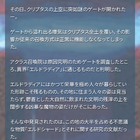
その日、クリプタスの上空に突如謎のゲートが開かれた
ー。
ゲートから溢れ出る瘴気はクリプタス全土を覆い、その影
響か従来の召喚方式は正常に機能しなくなってしまっ
た。
アクラス召喚院は原因究明のためゲートを調査したとこ
ろ、異界「エルドラディア」に通じるものだと判明した。
エルドラディアにはかつて栄華を極め人々が暮らしてい
た形跡こそ残るものの、その地に住まう人々の姿は見当
たらず、鬱蒼とした大自然に飲まれた文明の残滓の上を
闊歩する凶暴な魔物の姿だけがそこにあった。
そんな中発見されたのは、この地の大半を占める不思議
な物質「エルドシャード」とそれに関する研究の文献だっ
た。