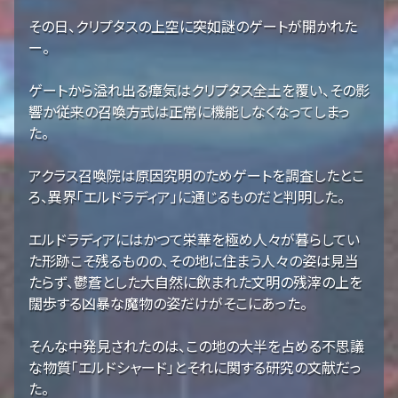
その日、クリプタスの上空に突如謎のゲートが開かれた
ー。
ゲートから溢れ出る瘴気はクリプタス全土を覆い、その影
響か従来の召喚方式は正常に機能しなくなってしまっ
た。
アクラス召喚院は原因究明のためゲートを調査したとこ
ろ、異界「エルドラディア」に通じるものだと判明した。
エルドラディアにはかつて栄華を極め人々が暮らしてい
た形跡こそ残るものの、その地に住まう人々の姿は見当
たらず、鬱蒼とした大自然に飲まれた文明の残滓の上を
闊歩する凶暴な魔物の姿だけがそこにあった。
そんな中発見されたのは、この地の大半を占める不思議
な物質「エルドシャード」とそれに関する研究の文献だっ
た。