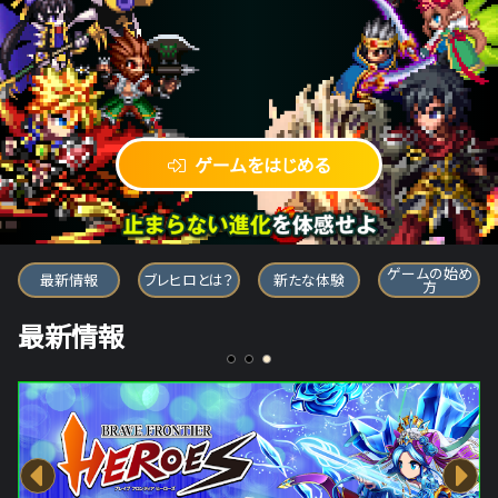
ゲームをはじめる
ブレイブ フロンティア ヒーローズ
ゲームの始め
最新情報
ブレヒロとは？
新たな体験
方
最新情報