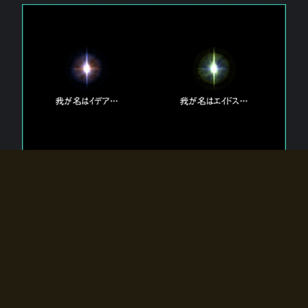
エルドラディアに存在する【双神】
エルドラディアには二柱の神が存在する。
【魂】を司る神「イデア」と、【原子】を司る神「エイドス」。
双神は何故眠っているのか？
何故召喚師に呼びかけられたのだろうか？
何故エルドラディアへのゲートが開いたのか？
物語の真相はプレイヤーの行動によって明かされていき、