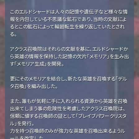
このエルドシャードは人々の記憶や遺伝子など様々な情
報を内包している不思議な鉱石であり、当時の文献によ
るとこの鉱石によって輪廻転生を繰り返していたとされ
る。
アクラス召喚院はそれらの文献を基に、エルドシャードか
ら英雄の情報を保持した記憶の欠片「メモリア」を生み出
す「メモリア生成」を開発。
更にそのメモリアを結合し、新たな英雄を召喚する「デル
タ召喚」を編み出した。
また、誰もが気軽に手に入れられる資源から英雄を召喚
出来てしまう事の危険性を考慮したアクラス召喚院は、
信頼に値する召喚師の証として「ブレイブパワークリスタ
ル」を発行。
力を持つ召喚師のみが強力な英雄を召喚出来るようル
ールを改定した。