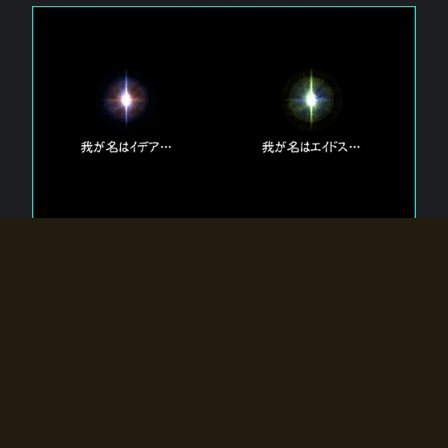
エルドラディアに存在する【双神】
エルドラディアには二柱の神が存在する。
【魂】を司る神「イデア」と、【原子】を司る神「エイドス」。
双神は何故眠っているのか？
何故召喚師に呼びかけられたのだろうか？
何故エルドラディアへのゲートが開いたのか？
物語の真相はプレイヤーの行動によって明かされていき、