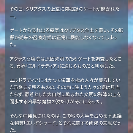
その日、クリプタスの上空に突如謎のゲートが開かれた
ー。
ゲートから溢れ出る瘴気はクリプタス全土を覆い、その影
響か従来の召喚方式は正常に機能しなくなってしまっ
た。
アクラス召喚院は原因究明のためゲートを調査したとこ
ろ、異界「エルドラディア」に通じるものだと判明した。
エルドラディアにはかつて栄華を極め人々が暮らしてい
た形跡こそ残るものの、その地に住まう人々の姿は見当
たらず、鬱蒼とした大自然に飲まれた文明の残滓の上を
闊歩する凶暴な魔物の姿だけがそこにあった。
そんな中発見されたのは、この地の大半を占める不思議
な物質「エルドシャード」とそれに関する研究の文献だっ
た。