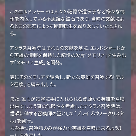
このエルドシャードは人々の記憶や遺伝子など様々な情
報を内包している不思議な鉱石であり、当時の文献によ
るとこの鉱石によって輪廻転生を繰り返していたとされ
る。
アクラス召喚院はそれらの文献を基に、エルドシャードか
ら英雄の情報を保持した記憶の欠片「メモリア」を生み出
す「メモリア生成」を開発。
更にそのメモリアを結合し、新たな英雄を召喚する「デル
タ召喚」を編み出した。
また、誰もが気軽に手に入れられる資源から英雄を召喚
出来てしまう事の危険性を考慮したアクラス召喚院は、
信頼に値する召喚師の証として「ブレイブパワークリスタ
ル」を発行。
力を持つ召喚師のみが強力な英雄を召喚出来るようル
ールを改定した。