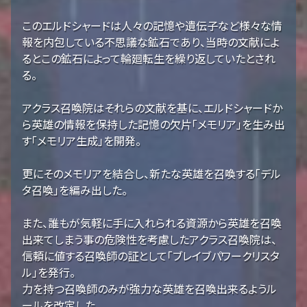
このエルドシャードは人々の記憶や遺伝子など様々な情
報を内包している不思議な鉱石であり、当時の文献によ
るとこの鉱石によって輪廻転生を繰り返していたとされ
る。
アクラス召喚院はそれらの文献を基に、エルドシャードか
ら英雄の情報を保持した記憶の欠片「メモリア」を生み出
す「メモリア生成」を開発。
更にそのメモリアを結合し、新たな英雄を召喚する「デル
タ召喚」を編み出した。
また、誰もが気軽に手に入れられる資源から英雄を召喚
出来てしまう事の危険性を考慮したアクラス召喚院は、
信頼に値する召喚師の証として「ブレイブパワークリスタ
ル」を発行。
力を持つ召喚師のみが強力な英雄を召喚出来るようル
ールを改定した。