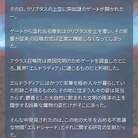
その日、クリプタスの上空に突如謎のゲートが開かれた
ー。
ゲートから溢れ出る瘴気はクリプタス全土を覆い、その影
響か従来の召喚方式は正常に機能しなくなってしまっ
た。
アクラス召喚院は原因究明のためゲートを調査したとこ
ろ、異界「エルドラディア」に通じるものだと判明した。
エルドラディアにはかつて栄華を極め人々が暮らしてい
た形跡こそ残るものの、その地に住まう人々の姿は見当
たらず、鬱蒼とした大自然に飲まれた文明の残滓の上を
闊歩する凶暴な魔物の姿だけがそこにあった。
そんな中発見されたのは、この地の大半を占める不思議
な物質「エルドシャード」とそれに関する研究の文献だっ
た。