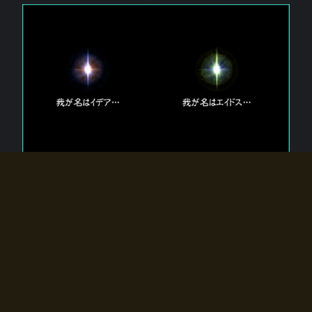
エルドラディアに存在する【双神】
エルドラディアには二柱の神が存在する。
【魂】を司る神「イデア」と、【原子】を司る神「エイドス」。
双神は何故眠っているのか？
何故召喚師に呼びかけられたのだろうか？
何故エルドラディアへのゲートが開いたのか？
物語の真相はプレイヤーの行動によって明かされていき、