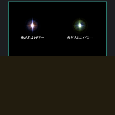
エルドラディアに存在する【双神】
エルドラディアには二柱の神が存在する。
【魂】を司る神「イデア」と、【原子】を司る神「エイドス」。
双神は何故眠っているのか？
何故召喚師に呼びかけられたのだろうか？
何故エルドラディアへのゲートが開いたのか？
物語の真相はプレイヤーの行動によって明かされていき、