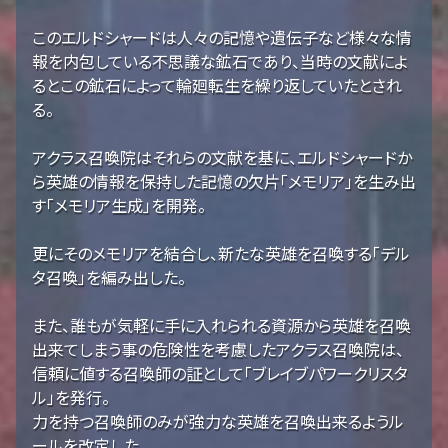
このエルドシャードは人々の記憶や遺伝子など様々な情
報を内包している不思議な鉱石であり、当時の文献によ
るとこの鉱石によって輪廻転生を繰り返していたとされ
る。
アクラス召喚院はそれらの文献を基に、エルドシャードか
ら英雄の情報を保持した記憶の欠片「メモリア」を生み出
す「メモリア生成」を開発。
更にそのメモリアを結合し、新たな英雄を召喚する「デル
タ召喚」を編み出した。
また、誰もが気軽に手に入れられる資源から英雄を召喚
出来てしまう事の危険性を考慮したアクラス召喚院は、
信頼に値する召喚師の証として「ブレイブパワークリスタ
ル」を発行。
力を持つ召喚師のみが強力な英雄を召喚出来るようル
ールを改定した。