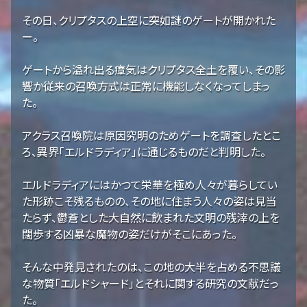
その日、クリプタスの上空に突如謎のゲートが開かれた
ー。
ゲートから溢れ出る瘴気はクリプタス全土を覆い、その影
響か従来の召喚方式は正常に機能しなくなってしまっ
た。
アクラス召喚院は原因究明のためゲートを調査したとこ
ろ、異界「エルドラディア」に通じるものだと判明した。
エルドラディアにはかつて栄華を極め人々が暮らしてい
た形跡こそ残るものの、その地に住まう人々の姿は見当
たらず、鬱蒼とした大自然に飲まれた文明の残滓の上を
闊歩する凶暴な魔物の姿だけがそこにあった。
そんな中発見されたのは、この地の大半を占める不思議
な物質「エルドシャード」とそれに関する研究の文献だっ
た。