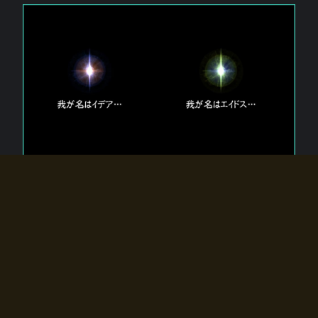
エルドラディアに存在する【双神】
エルドラディアには二柱の神が存在する。
【魂】を司る神「イデア」と、【原子】を司る神「エイドス」。
双神は何故眠っているのか？
何故召喚師に呼びかけられたのだろうか？
何故エルドラディアへのゲートが開いたのか？
物語の真相はプレイヤーの行動によって明かされていき、