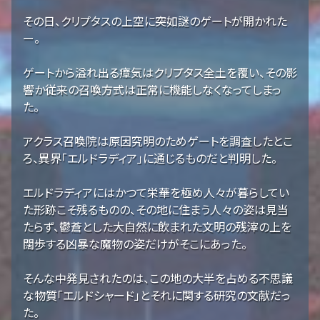
その日、クリプタスの上空に突如謎のゲートが開かれた
ー。
ゲートから溢れ出る瘴気はクリプタス全土を覆い、その影
響か従来の召喚方式は正常に機能しなくなってしまっ
た。
アクラス召喚院は原因究明のためゲートを調査したとこ
ろ、異界「エルドラディア」に通じるものだと判明した。
エルドラディアにはかつて栄華を極め人々が暮らしてい
た形跡こそ残るものの、その地に住まう人々の姿は見当
たらず、鬱蒼とした大自然に飲まれた文明の残滓の上を
闊歩する凶暴な魔物の姿だけがそこにあった。
そんな中発見されたのは、この地の大半を占める不思議
な物質「エルドシャード」とそれに関する研究の文献だっ
た。