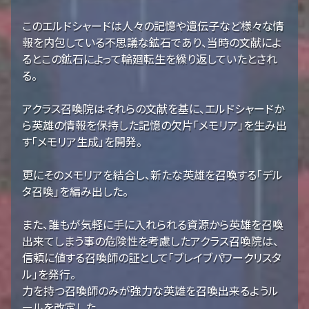
このエルドシャードは人々の記憶や遺伝子など様々な情
報を内包している不思議な鉱石であり、当時の文献によ
るとこの鉱石によって輪廻転生を繰り返していたとされ
る。
アクラス召喚院はそれらの文献を基に、エルドシャードか
ら英雄の情報を保持した記憶の欠片「メモリア」を生み出
す「メモリア生成」を開発。
更にそのメモリアを結合し、新たな英雄を召喚する「デル
タ召喚」を編み出した。
また、誰もが気軽に手に入れられる資源から英雄を召喚
出来てしまう事の危険性を考慮したアクラス召喚院は、
信頼に値する召喚師の証として「ブレイブパワークリスタ
ル」を発行。
力を持つ召喚師のみが強力な英雄を召喚出来るようル
ールを改定した。