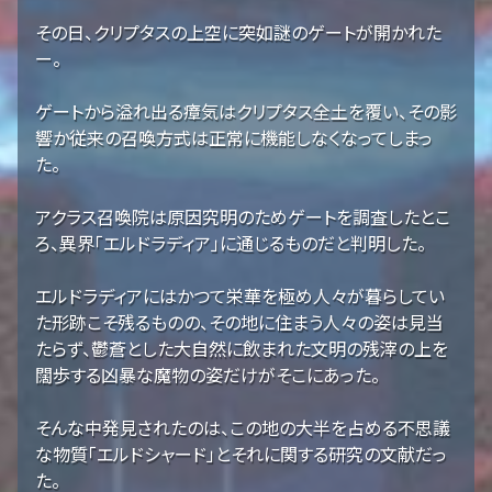
その日、クリプタスの上空に突如謎のゲートが開かれた
ー。
ゲートから溢れ出る瘴気はクリプタス全土を覆い、その影
響か従来の召喚方式は正常に機能しなくなってしまっ
た。
アクラス召喚院は原因究明のためゲートを調査したとこ
ろ、異界「エルドラディア」に通じるものだと判明した。
エルドラディアにはかつて栄華を極め人々が暮らしてい
た形跡こそ残るものの、その地に住まう人々の姿は見当
たらず、鬱蒼とした大自然に飲まれた文明の残滓の上を
闊歩する凶暴な魔物の姿だけがそこにあった。
そんな中発見されたのは、この地の大半を占める不思議
な物質「エルドシャード」とそれに関する研究の文献だっ
た。