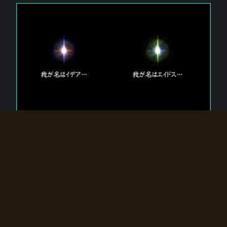
エルドラディアに存在する【双神】
エルドラディアには二柱の神が存在する。
【魂】を司る神「イデア」と、【原子】を司る神「エイドス」。
双神は何故眠っているのか？
何故召喚師に呼びかけられたのだろうか？
何故エルドラディアへのゲートが開いたのか？
物語の真相はプレイヤーの行動によって明かされていき、