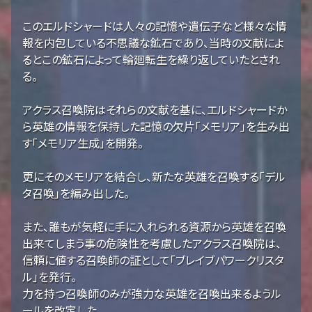
このエルドシャードは人々の記憶や遺伝子など様々な情
報を内包している不思議な鉱石であり、当時の文献によ
るとこの鉱石によって輪廻転生を繰り返していたとされ
る。
アクラス召喚院はそれらの文献を基に、エルドシャードか
ら英雄の情報を保持した記憶の欠片「メモリア」を生み出
す「メモリア生成」を開発。
更にそのメモリアを結合し、新たな英雄を召喚する「デル
タ召喚」を編み出した。
また、誰もが気軽に手に入れられる資源から英雄を召喚
出来てしまう事の危険性を考慮したアクラス召喚院は、
信頼に値する召喚師の証として「ブレイブパワークリスタ
ル」を発行。
力を持つ召喚師のみが強力な英雄を召喚出来るようル
ールを改定した。