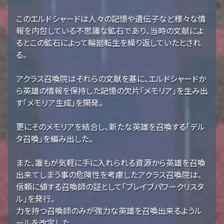
このエルドシャードは人々の記憶や遺伝子など様々な情
報を内包している不思議な鉱石であり、当時の文献によ
るとこの鉱石によって輪廻転生を繰り返していたとされ
る。
アクラス召喚院はそれらの文献を基に、エルドシャードか
ら英雄の情報を保持した記憶の欠片「メモリア」を生み出
す「メモリア生成」を開発。
更にそのメモリアを結合し、新たな英雄を召喚する「デル
タ召喚」を編み出した。
また、誰もが気軽に手に入れられる資源から英雄を召喚
出来てしまう事の危険性を考慮したアクラス召喚院は、
信頼に値する召喚師の証として「ブレイブパワークリスタ
ル」を発行。
力を持つ召喚師のみが強力な英雄を召喚出来るようル
ールを改定した。