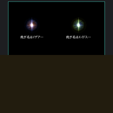
エルドラディアに存在する【双神】
エルドラディアには二柱の神が存在する。
【魂】を司る神「イデア」と、【原子】を司る神「エイドス」。
双神は何故眠っているのか？
何故召喚師に呼びかけられたのだろうか？
何故エルドラディアへのゲートが開いたのか？
物語の真相はプレイヤーの行動によって明かされていき、