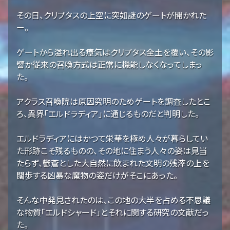
その日、クリプタスの上空に突如謎のゲートが開かれた
ー。
ゲートから溢れ出る瘴気はクリプタス全土を覆い、その影
響か従来の召喚方式は正常に機能しなくなってしまっ
た。
アクラス召喚院は原因究明のためゲートを調査したとこ
ろ、異界「エルドラディア」に通じるものだと判明した。
エルドラディアにはかつて栄華を極め人々が暮らしてい
た形跡こそ残るものの、その地に住まう人々の姿は見当
たらず、鬱蒼とした大自然に飲まれた文明の残滓の上を
闊歩する凶暴な魔物の姿だけがそこにあった。
そんな中発見されたのは、この地の大半を占める不思議
な物質「エルドシャード」とそれに関する研究の文献だっ
た。