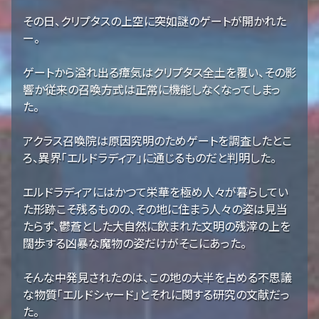
その日、クリプタスの上空に突如謎のゲートが開かれた
ー。
ゲートから溢れ出る瘴気はクリプタス全土を覆い、その影
響か従来の召喚方式は正常に機能しなくなってしまっ
た。
アクラス召喚院は原因究明のためゲートを調査したとこ
ろ、異界「エルドラディア」に通じるものだと判明した。
エルドラディアにはかつて栄華を極め人々が暮らしてい
た形跡こそ残るものの、その地に住まう人々の姿は見当
たらず、鬱蒼とした大自然に飲まれた文明の残滓の上を
闊歩する凶暴な魔物の姿だけがそこにあった。
そんな中発見されたのは、この地の大半を占める不思議
な物質「エルドシャード」とそれに関する研究の文献だっ
た。