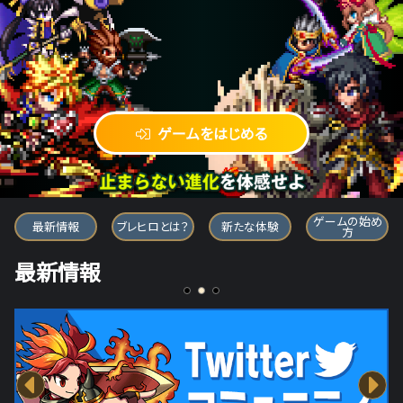
ゲームをはじめる
ブレイブ フロンティア ヒーローズ
ゲームの始め
最新情報
ブレヒロとは？
新たな体験
方
最新情報