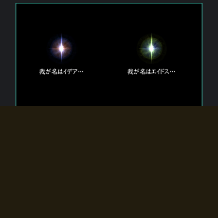
エルドラディアに存在する【双神】
エルドラディアには二柱の神が存在する。
【魂】を司る神「イデア」と、【原子】を司る神「エイドス」。
双神は何故眠っているのか？
何故召喚師に呼びかけられたのだろうか？
何故エルドラディアへのゲートが開いたのか？
物語の真相はプレイヤーの行動によって明かされていき、