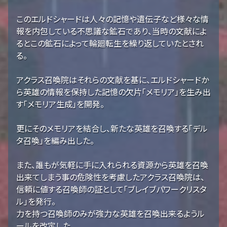
このエルドシャードは人々の記憶や遺伝子など様々な情
報を内包している不思議な鉱石であり、当時の文献によ
るとこの鉱石によって輪廻転生を繰り返していたとされ
る。
アクラス召喚院はそれらの文献を基に、エルドシャードか
ら英雄の情報を保持した記憶の欠片「メモリア」を生み出
す「メモリア生成」を開発。
更にそのメモリアを結合し、新たな英雄を召喚する「デル
タ召喚」を編み出した。
また、誰もが気軽に手に入れられる資源から英雄を召喚
出来てしまう事の危険性を考慮したアクラス召喚院は、
信頼に値する召喚師の証として「ブレイブパワークリスタ
ル」を発行。
力を持つ召喚師のみが強力な英雄を召喚出来るようル
ールを改定した。