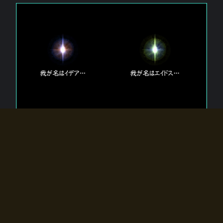
エルドラディアに存在する【双神】
エルドラディアには二柱の神が存在する。
【魂】を司る神「イデア」と、【原子】を司る神「エイドス」。
双神は何故眠っているのか？
何故召喚師に呼びかけられたのだろうか？
何故エルドラディアへのゲートが開いたのか？
物語の真相はプレイヤーの行動によって明かされていき、