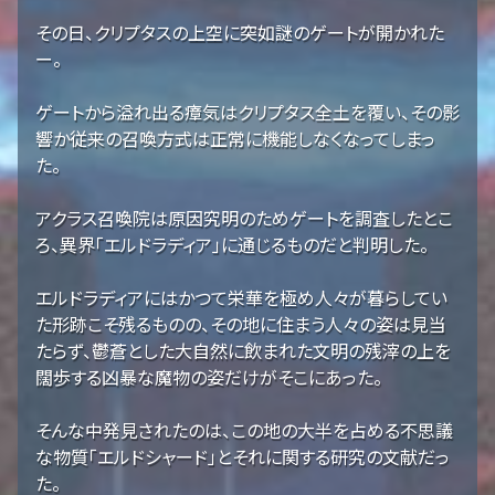
その日、クリプタスの上空に突如謎のゲートが開かれた
ー。
ゲートから溢れ出る瘴気はクリプタス全土を覆い、その影
響か従来の召喚方式は正常に機能しなくなってしまっ
た。
アクラス召喚院は原因究明のためゲートを調査したとこ
ろ、異界「エルドラディア」に通じるものだと判明した。
エルドラディアにはかつて栄華を極め人々が暮らしてい
た形跡こそ残るものの、その地に住まう人々の姿は見当
たらず、鬱蒼とした大自然に飲まれた文明の残滓の上を
闊歩する凶暴な魔物の姿だけがそこにあった。
そんな中発見されたのは、この地の大半を占める不思議
な物質「エルドシャード」とそれに関する研究の文献だっ
た。