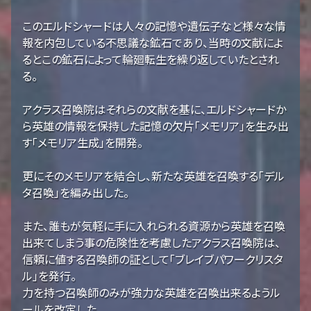
このエルドシャードは人々の記憶や遺伝子など様々な情
報を内包している不思議な鉱石であり、当時の文献によ
るとこの鉱石によって輪廻転生を繰り返していたとされ
る。
アクラス召喚院はそれらの文献を基に、エルドシャードか
ら英雄の情報を保持した記憶の欠片「メモリア」を生み出
す「メモリア生成」を開発。
更にそのメモリアを結合し、新たな英雄を召喚する「デル
タ召喚」を編み出した。
また、誰もが気軽に手に入れられる資源から英雄を召喚
出来てしまう事の危険性を考慮したアクラス召喚院は、
信頼に値する召喚師の証として「ブレイブパワークリスタ
ル」を発行。
力を持つ召喚師のみが強力な英雄を召喚出来るようル
ールを改定した。