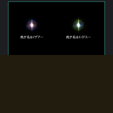
エルドラディアに存在する【双神】
エルドラディアには二柱の神が存在する。
【魂】を司る神「イデア」と、【原子】を司る神「エイドス」。
双神は何故眠っているのか？
何故召喚師に呼びかけられたのだろうか？
何故エルドラディアへのゲートが開いたのか？
物語の真相はプレイヤーの行動によって明かされていき、