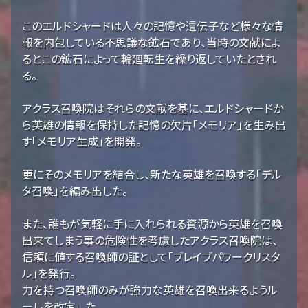
このエルドシャードは人々の記憶や遺伝子など様々な情
報を内包している不思議な鉱石であり、当時の文献によ
るとこの鉱石によって輪廻転生を繰り返していたとされ
る。
アクラス召喚院はそれらの文献を基に、エルドシャードか
ら英雄の情報を保持した記憶の欠片「メモリア」を生み出
す「メモリア生成」を開発。
更にそのメモリアを結合し、新たな英雄を召喚する「デル
タ召喚」を編み出した。
また、誰もが気軽に手に入れられる資源から英雄を召喚
出来てしまう事の危険性を考慮したアクラス召喚院は、
信頼に値する召喚師の証として「ブレイブパワークリスタ
ル」を発行。
力を持つ召喚師のみが強力な英雄を召喚出来るようル
ールを改定した。