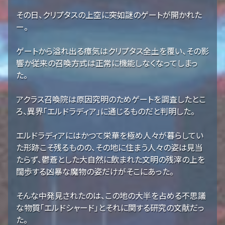
その日、クリプタスの上空に突如謎のゲートが開かれた
ー。
ゲートから溢れ出る瘴気はクリプタス全土を覆い、その影
響か従来の召喚方式は正常に機能しなくなってしまっ
た。
アクラス召喚院は原因究明のためゲートを調査したとこ
ろ、異界「エルドラディア」に通じるものだと判明した。
エルドラディアにはかつて栄華を極め人々が暮らしてい
た形跡こそ残るものの、その地に住まう人々の姿は見当
たらず、鬱蒼とした大自然に飲まれた文明の残滓の上を
闊歩する凶暴な魔物の姿だけがそこにあった。
そんな中発見されたのは、この地の大半を占める不思議
な物質「エルドシャード」とそれに関する研究の文献だっ
た。