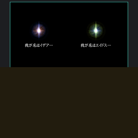
エルドラディアに存在する【双神】
エルドラディアには二柱の神が存在する。
【魂】を司る神「イデア」と、【原子】を司る神「エイドス」。
双神は何故眠っているのか？
何故召喚師に呼びかけられたのだろうか？
何故エルドラディアへのゲートが開いたのか？
物語の真相はプレイヤーの行動によって明かされていき、