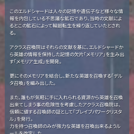
このエルドシャードは人々の記憶や遺伝子など様々な情
報を内包している不思議な鉱石であり、当時の文献によ
るとこの鉱石によって輪廻転生を繰り返していたとされ
る。
アクラス召喚院はそれらの文献を基に、エルドシャードか
ら英雄の情報を保持した記憶の欠片「メモリア」を生み出
す「メモリア生成」を開発。
更にそのメモリアを結合し、新たな英雄を召喚する「デル
タ召喚」を編み出した。
また、誰もが気軽に手に入れられる資源から英雄を召喚
出来てしまう事の危険性を考慮したアクラス召喚院は、
信頼に値する召喚師の証として「ブレイブパワークリスタ
ル」を発行。
力を持つ召喚師のみが強力な英雄を召喚出来るようル
ールを改定した。