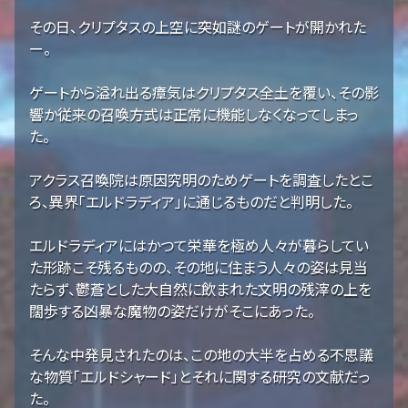
その日、クリプタスの上空に突如謎のゲートが開かれた
ー。
ゲートから溢れ出る瘴気はクリプタス全土を覆い、その影
響か従来の召喚方式は正常に機能しなくなってしまっ
た。
アクラス召喚院は原因究明のためゲートを調査したとこ
ろ、異界「エルドラディア」に通じるものだと判明した。
エルドラディアにはかつて栄華を極め人々が暮らしてい
た形跡こそ残るものの、その地に住まう人々の姿は見当
たらず、鬱蒼とした大自然に飲まれた文明の残滓の上を
闊歩する凶暴な魔物の姿だけがそこにあった。
そんな中発見されたのは、この地の大半を占める不思議
な物質「エルドシャード」とそれに関する研究の文献だっ
た。