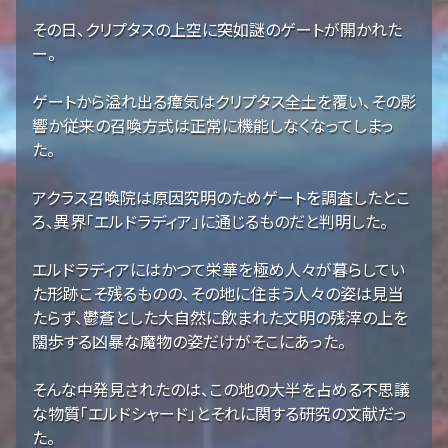
その日、クリプタスの上空に突如謎のゲートが開かれた
ー。
ゲートから溢れ出る瘴気はクリプタス全土を覆い、その影
響か従来の召喚方式は正常に機能しなくなってしまっ
た。
アクラス召喚院は原因究明のためゲートを調査したとこ
ろ、異界「エルドラディア」に通じるものだと判明した。
エルドラディアにはかつて栄華を極め人々が暮らしてい
た形跡こそ残るものの、その地に住まう人々の姿は見当
たらず、鬱蒼とした大自然に飲まれた文明の残滓の上を
闊歩する凶暴な魔物の姿だけがそこにあった。
そんな中発見されたのは、この地の大半を占める不思議
な物質「エルドシャード」とそれに関する研究の文献だっ
た。