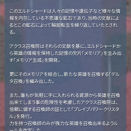
このエルドシャードは人々の記憶や遺伝子など様々な情
報を内包している不思議な鉱石であり、当時の文献によ
るとこの鉱石によって輪廻転生を繰り返していたとされ
る。
アクラス召喚院はそれらの文献を基に、エルドシャードか
ら英雄の情報を保持した記憶の欠片「メモリア」を生み出
す「メモリア生成」を開発。
更にそのメモリアを結合し、新たな英雄を召喚する「デル
タ召喚」を編み出した。
また、誰もが気軽に手に入れられる資源から英雄を召喚
出来てしまう事の危険性を考慮したアクラス召喚院は、
信頼に値する召喚師の証として「ブレイブパワークリスタ
ル」を発行。
力を持つ召喚師のみが強力な英雄を召喚出来るようル
ールを改定した。