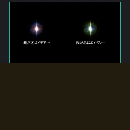
エルドラディアに存在する【双神】
エルドラディアには二柱の神が存在する。
【魂】を司る神「イデア」と、【原子】を司る神「エイドス」。
双神は何故眠っているのか？
何故召喚師に呼びかけられたのだろうか？
何故エルドラディアへのゲートが開いたのか？
物語の真相はプレイヤーの行動によって明かされていき、