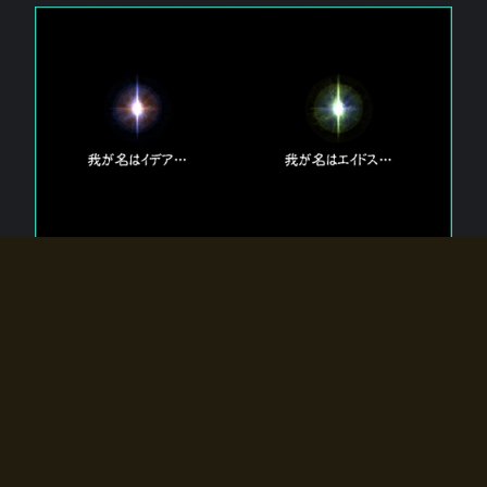
エルドラディアに存在する【双神】
エルドラディアには二柱の神が存在する。
【魂】を司る神「イデア」と、【原子】を司る神「エイドス」。
双神は何故眠っているのか？
何故召喚師に呼びかけられたのだろうか？
何故エルドラディアへのゲートが開いたのか？
物語の真相はプレイヤーの行動によって明かされていき、