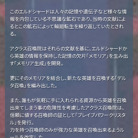
このエルドシャードは人々の記憶や遺伝子など様々な情
報を内包している不思議な鉱石であり、当時の文献によ
るとこの鉱石によって輪廻転生を繰り返していたとされ
る。
アクラス召喚院はそれらの文献を基に、エルドシャードか
ら英雄の情報を保持した記憶の欠片「メモリア」を生み出
す「メモリア生成」を開発。
更にそのメモリアを結合し、新たな英雄を召喚する「デル
タ召喚」を編み出した。
また、誰もが気軽に手に入れられる資源から英雄を召喚
出来てしまう事の危険性を考慮したアクラス召喚院は、
信頼に値する召喚師の証として「ブレイブパワークリスタ
ル」を発行。
力を持つ召喚師のみが強力な英雄を召喚出来るようル
ールを改定した。