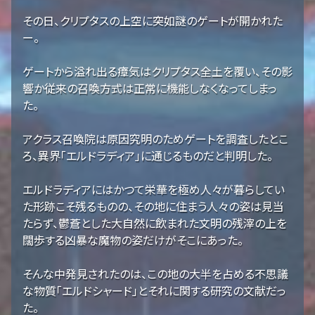
その日、クリプタスの上空に突如謎のゲートが開かれた
ー。
ゲートから溢れ出る瘴気はクリプタス全土を覆い、その影
響か従来の召喚方式は正常に機能しなくなってしまっ
た。
アクラス召喚院は原因究明のためゲートを調査したとこ
ろ、異界「エルドラディア」に通じるものだと判明した。
エルドラディアにはかつて栄華を極め人々が暮らしてい
た形跡こそ残るものの、その地に住まう人々の姿は見当
たらず、鬱蒼とした大自然に飲まれた文明の残滓の上を
闊歩する凶暴な魔物の姿だけがそこにあった。
そんな中発見されたのは、この地の大半を占める不思議
な物質「エルドシャード」とそれに関する研究の文献だっ
た。