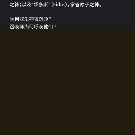
之神；以及“埃多斯”（Eidos），掌管原子之神。
为何双生神祇沉睡？
召唤师为何呼唤他们？
为何通往埃尔多拉迪亚的大门开启？
故事的真相将由玩家的行动揭晓，玩家的选择将影响游
戏中的走向。
所有答案都掌握在你的手中。
如何开始游戏
入门超级简单！只需安装钱包应用♪
您可以在电脑和智能手机上畅玩！