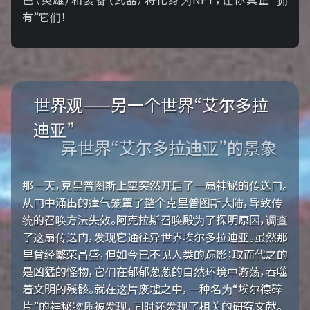
有”它们！
世界观——另一个世界“艾尔多拉
迪亚”
异世界“艾尔多拉迪亚”的景象
那一天，克里普图斯上空突然开启了一扇神秘的传送门。
从门中涌出的瘴气笼罩了整个克里普图斯大陆，导致传
统的召唤方法失效。阿克拉斯召唤殿为了探明原因，调查
了这扇传送门，发现它通往异世界埃尔多拉迪亚。虽然那
里曾经繁荣昌盛，但如今已不见人类的踪影；取而代之的
是凶猛的怪物，它们在郁郁葱葱的自然环境中游荡，吞噬
着文明的残骸。就在这片废墟之中，一种名为“埃尔德碎
片”的神秘物质被发现，同时还发现了相关的研究文献。