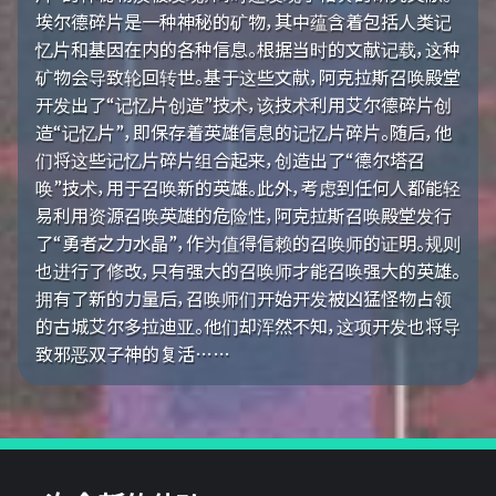
埃尔德碎片是一种神秘的矿物，其中蕴含着包括人类记
忆片和基因在内的各种信息。根据当时的文献记载，这种
矿物会导致轮回转世。基于这些文献，阿克拉斯召唤殿堂
开发出了“记忆片创造”技术，该技术利用艾尔德碎片创
造“记忆片”，即保存着英雄信息的记忆片碎片。随后，他
们将这些记忆片碎片组合起来，创造出了“德尔塔召
唤”技术，用于召唤新的英雄。此外，考虑到任何人都能轻
易利用资源召唤英雄的危险性，阿克拉斯召唤殿堂发行
了“勇者之力水晶”，作为值得信赖的召唤师的证明。规则
也进行了修改，只有强大的召唤师才能召唤强大的英雄。
拥有了新的力量后，召唤师们开始开发被凶猛怪物占领
的古城艾尔多拉迪亚。他们却浑然不知，这项开发也将导
致邪恶双子神的复活……