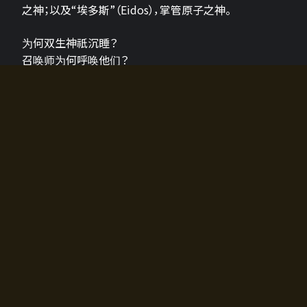
之神；以及“埃多斯”（Eidos），掌管原子之神。
为何双生神祇沉睡？
召唤师为何呼唤他们？
为何通往埃尔多拉迪亚的大门开启？
故事的真相将由玩家的行动揭晓，玩家的选择将影响游
戏中的走向。
所有答案都掌握在你的手中。
如何开始游戏
入门超级简单！只需安装钱包应用♪
您可以在电脑和智能手机上畅玩！