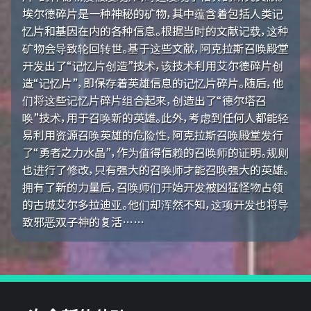
埃尔德碎片是一种神秘的矿物，其中蕴含着包括人类记
忆片和基因在内的各种信息。根据当时的文献记载，这种
矿物会导致轮回转世。基于这些文献，阿克拉斯召唤殿堂
开发出了“记忆片创造”技术，该技术利用艾尔德碎片创
造“记忆片”，即保存着英雄信息的记忆片碎片。随后，他
们将这些记忆片碎片组合起来，创造出了“德尔塔召
唤”技术，用于召唤新的英雄。此外，考虑到任何人都能轻
易利用资源召唤英雄的危险性，阿克拉斯召唤殿堂发行
了“勇者之力水晶”，作为值得信赖的召唤师的证明。规则
也进行了修改，只有强大的召唤师才能召唤强大的英雄。
拥有了新的力量后，召唤师们开始开发被凶猛怪物占领
的古城艾尔多拉迪亚。他们却浑然不知，这项开发也将导
致邪恶双子神的复活……