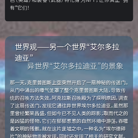
有”它们！
世界观——另一个世界“艾尔多拉
迪亚”
异世界“艾尔多拉迪亚”的景象
那一天，克里普图斯上空突然开启了一扇神秘的传送门。
从门中涌出的瘴气笼罩了整个克里普图斯大陆，导致传
统的召唤方法失效。阿克拉斯召唤殿为了探明原因，调查
了这扇传送门，发现它通往异世界埃尔多拉迪亚。虽然那
里曾经繁荣昌盛，但如今已不见人类的踪影；取而代之的
是凶猛的怪物，它们在郁郁葱葱的自然环境中游荡，吞噬
着文明的残骸。就在这片废墟之中，一种名为“埃尔德碎
片”的神秘物质被发现，同时还发现了相关的研究文献。