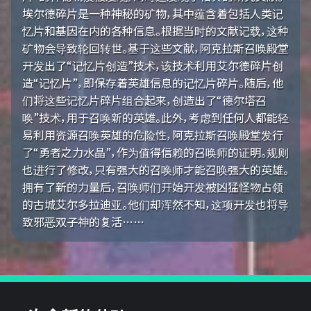
埃尔德碎片是一种神秘的矿物，其中蕴含着包括人类记
忆片和基因在内的各种信息。根据当时的文献记载，这种
矿物会导致轮回转世。基于这些文献，阿克拉斯召唤殿堂
开发出了“记忆片创造”技术，该技术利用艾尔德碎片创
造“记忆片”，即保存着英雄信息的记忆片碎片。随后，他
们将这些记忆片碎片组合起来，创造出了“德尔塔召
唤”技术，用于召唤新的英雄。此外，考虑到任何人都能轻
易利用资源召唤英雄的危险性，阿克拉斯召唤殿堂发行
了“勇者之力水晶”，作为值得信赖的召唤师的证明。规则
也进行了修改，只有强大的召唤师才能召唤强大的英雄。
拥有了新的力量后，召唤师们开始开发被凶猛怪物占领
的古城艾尔多拉迪亚。他们却浑然不知，这项开发也将导
致邪恶双子神的复活……