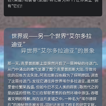
有”它们！
世界观——另一个世界“艾尔多拉
迪亚”
异世界“艾尔多拉迪亚”的景象
那一天，克里普图斯上空突然开启了一扇神秘的传送门。
从门中涌出的瘴气笼罩了整个克里普图斯大陆，导致传
统的召唤方法失效。阿克拉斯召唤殿为了探明原因，调查
了这扇传送门，发现它通往异世界埃尔多拉迪亚。虽然那
里曾经繁荣昌盛，但如今已不见人类的踪影；取而代之的
是凶猛的怪物，它们在郁郁葱葱的自然环境中游荡，吞噬
着文明的残骸。就在这片废墟之中，一种名为“埃尔德碎
片”的神秘物质被发现，同时还发现了相关的研究文献。