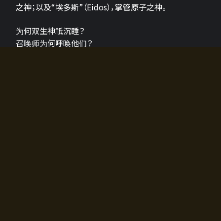
之神；以及“埃多斯”（Eidos），掌管原子之神。
为何双生神祇沉睡？
召唤师为何呼唤他们？
为何通往埃尔多拉迪亚的大门开启？
故事的真相将由玩家的行动揭晓，玩家的选择将影响游
戏中的走向。
所有答案都掌握在你的手中。
如何开始游戏
入门超级简单！只需安装钱包应用♪
您可以在电脑和智能手机上畅玩！