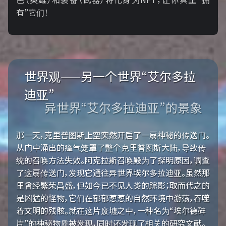
有”它们！
世界观——另一个世界“艾尔多拉
迪亚”
异世界“艾尔多拉迪亚”的景象
那一天，克里普图斯上空突然开启了一扇神秘的传送门。
从门中涌出的瘴气笼罩了整个克里普图斯大陆，导致传
统的召唤方法失效。阿克拉斯召唤殿为了探明原因，调查
了这扇传送门，发现它通往异世界埃尔多拉迪亚。虽然那
里曾经繁荣昌盛，但如今已不见人类的踪影；取而代之的
是凶猛的怪物，它们在郁郁葱葱的自然环境中游荡，吞噬
着文明的残骸。就在这片废墟之中，一种名为“埃尔德碎
片”的神秘物质被发现，同时还发现了相关的研究文献。