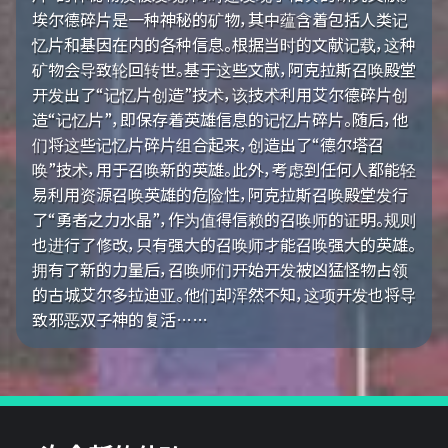
埃尔德碎片是一种神秘的矿物，其中蕴含着包括人类记
忆片和基因在内的各种信息。根据当时的文献记载，这种
矿物会导致轮回转世。基于这些文献，阿克拉斯召唤殿堂
开发出了“记忆片创造”技术，该技术利用艾尔德碎片创
造“记忆片”，即保存着英雄信息的记忆片碎片。随后，他
们将这些记忆片碎片组合起来，创造出了“德尔塔召
唤”技术，用于召唤新的英雄。此外，考虑到任何人都能轻
易利用资源召唤英雄的危险性，阿克拉斯召唤殿堂发行
了“勇者之力水晶”，作为值得信赖的召唤师的证明。规则
也进行了修改，只有强大的召唤师才能召唤强大的英雄。
拥有了新的力量后，召唤师们开始开发被凶猛怪物占领
的古城艾尔多拉迪亚。他们却浑然不知，这项开发也将导
致邪恶双子神的复活……