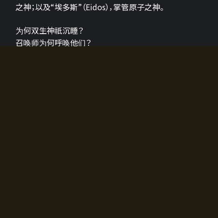
之神；以及“埃多斯”（Eidos），掌管原子之神。
为何双生神祇沉睡？
召唤师为何呼唤他们？
为何通往埃尔多拉迪亚的大门开启？
故事的真相将由玩家的行动揭晓，玩家的选择将影响游
戏中的走向。
所有答案都掌握在你的手中。
如何开始游戏
入门超级简单！只需安装钱包应用♪
您可以在电脑和智能手机上畅玩！