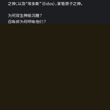
之神；以及“埃多斯”（Eidos），掌管原子之神。
为何双生神祇沉睡？
召唤师为何呼唤他们？
为何通往埃尔多拉迪亚的大门开启？
故事的真相将由玩家的行动揭晓，玩家的选择将影响游
戏中的走向。
所有答案都掌握在你的手中。
如何开始游戏
入门超级简单！只需安装钱包应用♪
您可以在电脑和智能手机上畅玩！