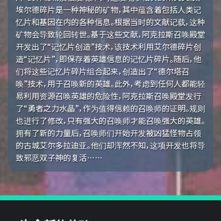
埃尔德碎片是一种神秘的矿物，其中蕴含着包括人类记
忆片和基因在内的各种信息。根据当时的文献记载，这种
矿物会导致轮回转世。基于这些文献，阿克拉斯召唤殿堂
开发出了“记忆片创造”技术，该技术利用艾尔德碎片创
造“记忆片”，即保存着英雄信息的记忆片碎片。随后，他
们将这些记忆片碎片组合起来，创造出了“德尔塔召
唤”技术，用于召唤新的英雄。此外，考虑到任何人都能轻
易利用资源召唤英雄的危险性，阿克拉斯召唤殿堂发行
了“勇者之力水晶”，作为值得信赖的召唤师的证明。规则
也进行了修改，只有强大的召唤师才能召唤强大的英雄。
拥有了新的力量后，召唤师们开始开发被凶猛怪物占领
的古城艾尔多拉迪亚。他们却浑然不知，这项开发也将导
致邪恶双子神的复活……