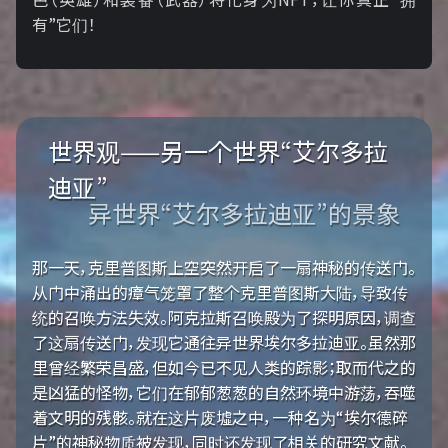
有”它们！
世界观——另一个世界“艾尔多拉
迪亚”
异世界“艾尔多拉迪亚”的景象
那一天，克里普图斯上空突然开启了一扇神秘的传送门。
从门中涌出的瘴气笼罩了整个克里普图斯大陆，导致传
统的召唤方法失效。阿克拉斯召唤殿为了探明原因，调查
了这扇传送门，发现它通往异世界埃尔多拉迪亚。虽然那
里曾经繁荣昌盛，但如今已不见人类的踪影；取而代之的
是凶猛的怪物，它们在郁郁葱葱的自然环境中游荡，吞噬
着文明的残骸。就在这片废墟之中，一种名为“埃尔德碎
片”的神秘物质被发现，同时还发现了相关的研究文献。