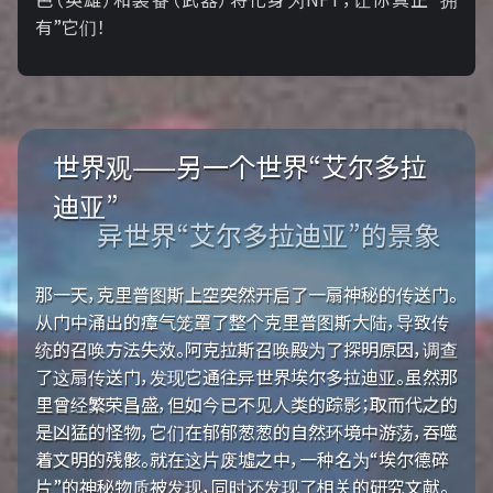
有”它们！
世界观——另一个世界“艾尔多拉
迪亚”
异世界“艾尔多拉迪亚”的景象
那一天，克里普图斯上空突然开启了一扇神秘的传送门。
从门中涌出的瘴气笼罩了整个克里普图斯大陆，导致传
统的召唤方法失效。阿克拉斯召唤殿为了探明原因，调查
了这扇传送门，发现它通往异世界埃尔多拉迪亚。虽然那
里曾经繁荣昌盛，但如今已不见人类的踪影；取而代之的
是凶猛的怪物，它们在郁郁葱葱的自然环境中游荡，吞噬
着文明的残骸。就在这片废墟之中，一种名为“埃尔德碎
片”的神秘物质被发现，同时还发现了相关的研究文献。