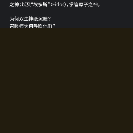
之神；以及“埃多斯”（Eidos），掌管原子之神。
为何双生神祇沉睡？
召唤师为何呼唤他们？
为何通往埃尔多拉迪亚的大门开启？
故事的真相将由玩家的行动揭晓，玩家的选择将影响游
戏中的走向。
所有答案都掌握在你的手中。
如何开始游戏
入门超级简单！只需安装钱包应用♪
您可以在电脑和智能手机上畅玩！