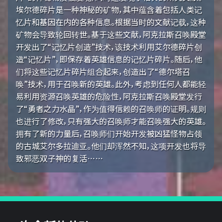
埃尔德碎片是一种神秘的矿物，其中蕴含着包括人类记
忆片和基因在内的各种信息。根据当时的文献记载，这种
矿物会导致轮回转世。基于这些文献，阿克拉斯召唤殿堂
开发出了“记忆片创造”技术，该技术利用艾尔德碎片创
造“记忆片”，即保存着英雄信息的记忆片碎片。随后，他
们将这些记忆片碎片组合起来，创造出了“德尔塔召
唤”技术，用于召唤新的英雄。此外，考虑到任何人都能轻
易利用资源召唤英雄的危险性，阿克拉斯召唤殿堂发行
了“勇者之力水晶”，作为值得信赖的召唤师的证明。规则
也进行了修改，只有强大的召唤师才能召唤强大的英雄。
拥有了新的力量后，召唤师们开始开发被凶猛怪物占领
的古城艾尔多拉迪亚。他们却浑然不知，这项开发也将导
致邪恶双子神的复活……