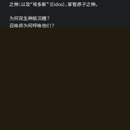
之神；以及“埃多斯”（Eidos），掌管原子之神。
为何双生神祇沉睡？
召唤师为何呼唤他们？
为何通往埃尔多拉迪亚的大门开启？
故事的真相将由玩家的行动揭晓，玩家的选择将影响游
戏中的走向。
所有答案都掌握在你的手中。
如何开始游戏
入门超级简单！只需安装钱包应用♪
您可以在电脑和智能手机上畅玩！