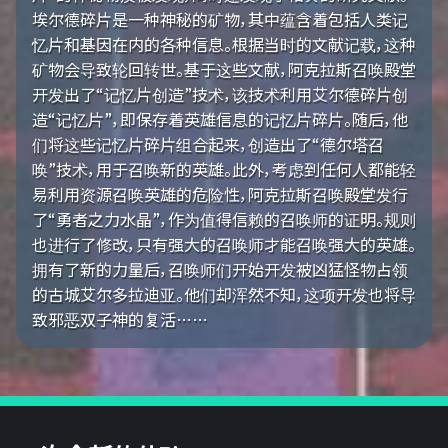
埃尔德碎片是一种神秘的矿物，其中蕴含着包括人类记
忆片和基因在内的各种信息。根据当时的文献记载，这种
矿物会导致轮回转世。基于这些文献，阿克拉斯召唤殿堂
开发出了“记忆片创造”技术，该技术利用艾尔德碎片创
造“记忆片”，即保存着英雄信息的记忆片碎片。随后，他
们将这些记忆片碎片组合起来，创造出了“德尔塔召
唤”技术，用于召唤新的英雄。此外，考虑到任何人都能轻
易利用资源召唤英雄的危险性，阿克拉斯召唤殿堂发行
了“勇者之力水晶”，作为值得信赖的召唤师的证明。规则
也进行了修改，只有强大的召唤师才能召唤强大的英雄。
拥有了新的力量后，召唤师们开始开发被凶猛怪物占领
的古城艾尔多拉迪亚。他们却浑然不知，这项开发也将导
致邪恶双子神的复活……