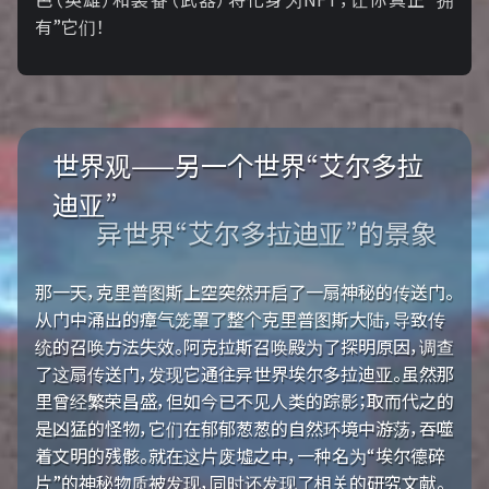
有”它们！
世界观——另一个世界“艾尔多拉
迪亚”
异世界“艾尔多拉迪亚”的景象
那一天，克里普图斯上空突然开启了一扇神秘的传送门。
从门中涌出的瘴气笼罩了整个克里普图斯大陆，导致传
统的召唤方法失效。阿克拉斯召唤殿为了探明原因，调查
了这扇传送门，发现它通往异世界埃尔多拉迪亚。虽然那
里曾经繁荣昌盛，但如今已不见人类的踪影；取而代之的
是凶猛的怪物，它们在郁郁葱葱的自然环境中游荡，吞噬
着文明的残骸。就在这片废墟之中，一种名为“埃尔德碎
片”的神秘物质被发现，同时还发现了相关的研究文献。