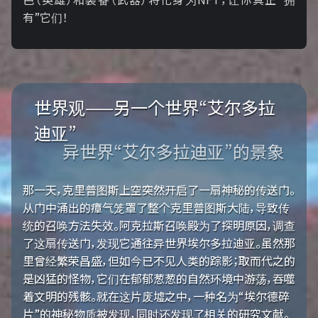
有”它们！
世界观——另一个世界“艾尔多拉
迪亚”
异世界“艾尔多拉迪亚”的景象
那一天，克里普图斯上空突然开启了一扇神秘的传送门。
从门中涌出的瘴气笼罩了整个克里普图斯大陆，导致传
统的召唤方法失效。阿克拉斯召唤殿为了探明原因，调查
了这扇传送门，发现它通往异世界埃尔多拉迪亚。虽然那
里曾经繁荣昌盛，但如今已不见人类的踪影；取而代之的
是凶猛的怪物，它们在郁郁葱葱的自然环境中游荡，吞噬
着文明的残骸。就在这片废墟之中，一种名为“埃尔德碎
片”的神秘物质被发现，同时还发现了相关的研究文献。