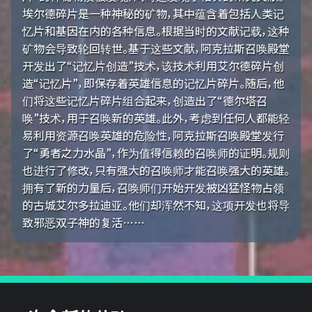
埃尔德碎片是一种神秘的矿物，其中蕴含着包括人类记
忆片和基因在内的各种信息。根据当时的文献记载，这种
矿物会导致轮回转世。基于这些文献，阿克拉斯召唤殿堂
开发出了“记忆片创造”技术，该技术利用艾尔德碎片创
造“记忆片”，即保存着英雄信息的记忆片碎片。随后，他
们将这些记忆片碎片组合起来，创造出了“德尔塔召
唤”技术，用于召唤新的英雄。此外，考虑到任何人都能轻
易利用资源召唤英雄的危险性，阿克拉斯召唤殿堂发行
了“勇者之力水晶”，作为值得信赖的召唤师的证明。规则
也进行了修改，只有强大的召唤师才能召唤强大的英雄。
拥有了新的力量后，召唤师们开始开发被凶猛怪物占领
的古城艾尔多拉迪亚。他们却浑然不知，这项开发也将导
致邪恶双子神的复活……