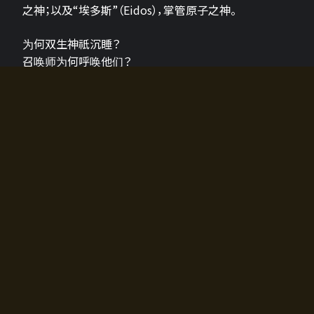
之神；以及“埃多斯”（Eidos），掌管原子之神。
为何双生神祇沉睡？
召唤师为何呼唤他们？
为何通往埃尔多拉迪亚的大门开启？
故事的真相将由玩家的行动揭晓，玩家的选择将影响游
戏中的走向。
所有答案都掌握在你的手中。
如何开始游戏
入门超级简单！只需安装钱包应用♪
您可以在电脑和智能手机上畅玩！