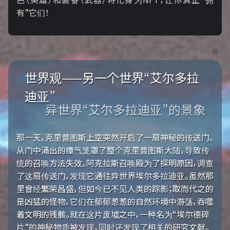
有”它们！
世界观——另一个世界“艾尔多拉
迪亚”
异世界“艾尔多拉迪亚”的景象
那一天，克里普图斯上空突然开启了一扇神秘的传送门。
从门中涌出的瘴气笼罩了整个克里普图斯大陆，导致传
统的召唤方法失效。阿克拉斯召唤殿为了探明原因，调查
了这扇传送门，发现它通往异世界埃尔多拉迪亚。虽然那
里曾经繁荣昌盛，但如今已不见人类的踪影；取而代之的
是凶猛的怪物，它们在郁郁葱葱的自然环境中游荡，吞噬
着文明的残骸。就在这片废墟之中，一种名为“埃尔德碎
片”的神秘物质被发现，同时还发现了相关的研究文献。