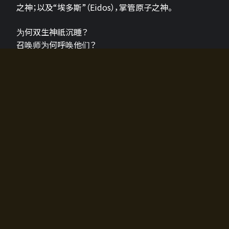
之神；以及“埃多斯”（Eidos），掌管原子之神。
为何双生神祇沉睡？
召唤师为何呼唤他们？
为何通往埃尔多拉迪亚的大门开启？
故事的真相将由玩家的行动揭晓，玩家的选择将影响游
戏中的走向。
所有答案都掌握在你的手中。
如何开始游戏
入门超级简单！只需安装钱包应用♪
您可以在电脑和智能手机上畅玩！