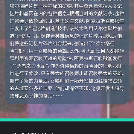
埃尔德碎片是一种神秘的矿物，其中蕴含着包括人类记
忆片和基因在内的各种信息。根据当时的文献记载，这种
矿物会导致轮回转世。基于这些文献，阿克拉斯召唤殿堂
开发出了“记忆片创造”技术，该技术利用艾尔德碎片创
造“记忆片”，即保存着英雄信息的记忆片碎片。随后，他
们将这些记忆片碎片组合起来，创造出了“德尔塔召
唤”技术，用于召唤新的英雄。此外，考虑到任何人都能轻
易利用资源召唤英雄的危险性，阿克拉斯召唤殿堂发行
了“勇者之力水晶”，作为值得信赖的召唤师的证明。规则
也进行了修改，只有强大的召唤师才能召唤强大的英雄。
拥有了新的力量后，召唤师们开始开发被凶猛怪物占领
的古城艾尔多拉迪亚。他们却浑然不知，这项开发也将导
致邪恶双子神的复活……