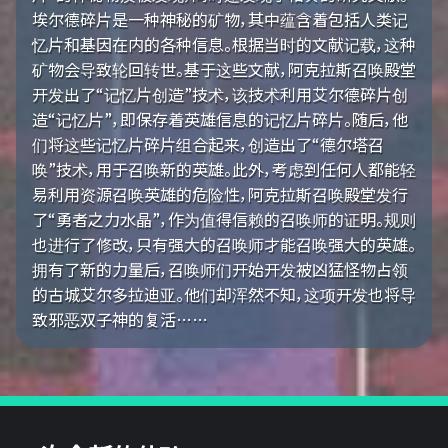
埃尔德碎片是一种神秘的矿物，其中蕴含着包括人类记
忆片和基因在内的各种信息。根据当时的文献记载，这种
矿物会导致轮回转世。基于这些文献，阿克拉斯召唤殿堂
开发出了“记忆片创造”技术，该技术利用艾尔德碎片创
造“记忆片”，即保存着英雄信息的记忆片碎片。随后，他
们将这些记忆片碎片组合起来，创造出了“德尔塔召
唤”技术，用于召唤新的英雄。此外，考虑到任何人都能轻
易利用资源召唤英雄的危险性，阿克拉斯召唤殿堂发行
了“勇者之力水晶”，作为值得信赖的召唤师的证明。规则
也进行了修改，只有强大的召唤师才能召唤强大的英雄。
拥有了新的力量后，召唤师们开始开发被凶猛怪物占领
的古城艾尔多拉迪亚。他们却浑然不知，这项开发也将导
致邪恶双子神的复活……