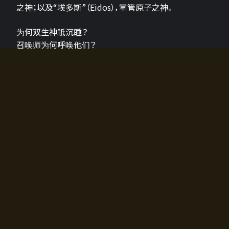
之神；以及“埃多斯”（Eidos），掌管原子之神。
为何双生神祇沉睡？
召唤师为何呼唤他们？
为何通往埃尔多拉迪亚的大门开启？
故事的真相将由玩家的行动揭晓，玩家的选择将影响游
戏中的走向。
所有答案都掌握在你的手中。
如何开始游戏
入门超级简单！只需安装钱包应用♪
您可以在电脑和智能手机上畅玩！