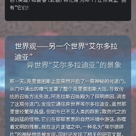
有”它们！
世界观——另一个世界“艾尔多拉
迪亚”
异世界“艾尔多拉迪亚”的景象
那一天，克里普图斯上空突然开启了一扇神秘的传送门。
从门中涌出的瘴气笼罩了整个克里普图斯大陆，导致传
统的召唤方法失效。阿克拉斯召唤殿为了探明原因，调查
了这扇传送门，发现它通往异世界埃尔多拉迪亚。虽然那
里曾经繁荣昌盛，但如今已不见人类的踪影；取而代之的
是凶猛的怪物，它们在郁郁葱葱的自然环境中游荡，吞噬
着文明的残骸。就在这片废墟之中，一种名为“埃尔德碎
片”的神秘物质被发现，同时还发现了相关的研究文献。