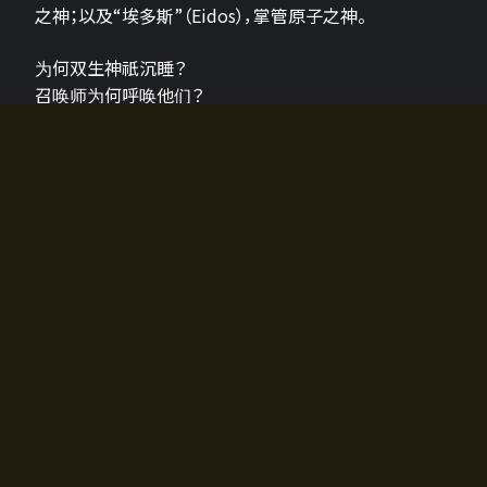
之神；以及“埃多斯”（Eidos），掌管原子之神。
为何双生神祇沉睡？
召唤师为何呼唤他们？
为何通往埃尔多拉迪亚的大门开启？
故事的真相将由玩家的行动揭晓，玩家的选择将影响游
戏中的走向。
所有答案都掌握在你的手中。
如何开始游戏
入门超级简单！只需安装钱包应用♪
您可以在电脑和智能手机上畅玩！