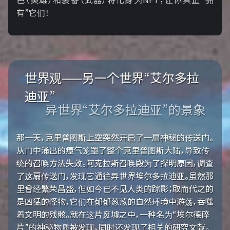
有”它们！
世界观——另一个世界“艾尔多拉
迪亚”
异世界“艾尔多拉迪亚”的景象
那一天，克里普图斯上空突然开启了一扇神秘的传送门。
从门中涌出的瘴气笼罩了整个克里普图斯大陆，导致传
统的召唤方法失效。阿克拉斯召唤殿为了探明原因，调查
了这扇传送门，发现它通往异世界埃尔多拉迪亚。虽然那
里曾经繁荣昌盛，但如今已不见人类的踪影；取而代之的
是凶猛的怪物，它们在郁郁葱葱的自然环境中游荡，吞噬
着文明的残骸。就在这片废墟之中，一种名为“埃尔德碎
片”的神秘物质被发现，同时还发现了相关的研究文献。