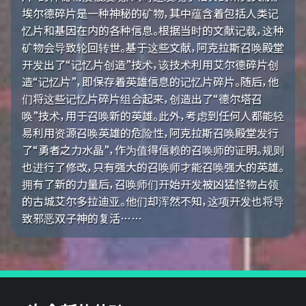
埃尔德碎片是一种神秘的矿物，其中蕴含着包括人类记
忆片和基因在内的各种信息。根据当时的文献记载，这种
矿物会导致轮回转世。基于这些文献，阿克拉斯召唤殿堂
开发出了“记忆片创造”技术，该技术利用艾尔德碎片创
造“记忆片”，即保存着英雄信息的记忆片碎片。随后，他
们将这些记忆片碎片组合起来，创造出了“德尔塔召
唤”技术，用于召唤新的英雄。此外，考虑到任何人都能轻
易利用资源召唤英雄的危险性，阿克拉斯召唤殿堂发行
了“勇者之力水晶”，作为值得信赖的召唤师的证明。规则
也进行了修改，只有强大的召唤师才能召唤强大的英雄。
拥有了新的力量后，召唤师们开始开发被凶猛怪物占领
的古城艾尔多拉迪亚。他们却浑然不知，这项开发也将导
致邪恶双子神的复活……