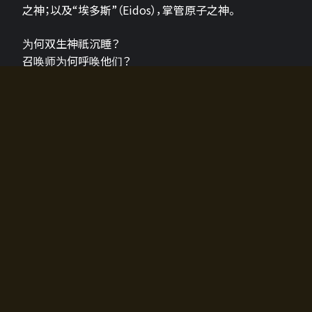
之神；以及“埃多斯”（Eidos），掌管原子之神。
为何双生神祇沉睡？
召唤师为何呼唤他们？
为何通往埃尔多拉迪亚的大门开启？
故事的真相将由玩家的行动揭晓，玩家的选择将影响游
戏中的走向。
所有答案都掌握在你的手中。
如何开始游戏
入门超级简单！只需安装钱包应用♪
您可以在电脑和智能手机上畅玩！