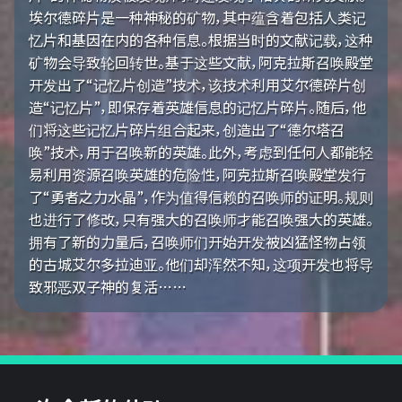
埃尔德碎片是一种神秘的矿物，其中蕴含着包括人类记
忆片和基因在内的各种信息。根据当时的文献记载，这种
矿物会导致轮回转世。基于这些文献，阿克拉斯召唤殿堂
开发出了“记忆片创造”技术，该技术利用艾尔德碎片创
造“记忆片”，即保存着英雄信息的记忆片碎片。随后，他
们将这些记忆片碎片组合起来，创造出了“德尔塔召
唤”技术，用于召唤新的英雄。此外，考虑到任何人都能轻
易利用资源召唤英雄的危险性，阿克拉斯召唤殿堂发行
了“勇者之力水晶”，作为值得信赖的召唤师的证明。规则
也进行了修改，只有强大的召唤师才能召唤强大的英雄。
拥有了新的力量后，召唤师们开始开发被凶猛怪物占领
的古城艾尔多拉迪亚。他们却浑然不知，这项开发也将导
致邪恶双子神的复活……