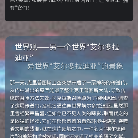
有”它们！
世界观——另一个世界“艾尔多拉
迪亚”
异世界“艾尔多拉迪亚”的景象
那一天，克里普图斯上空突然开启了一扇神秘的传送门。
从门中涌出的瘴气笼罩了整个克里普图斯大陆，导致传
统的召唤方法失效。阿克拉斯召唤殿为了探明原因，调查
了这扇传送门，发现它通往异世界埃尔多拉迪亚。虽然那
里曾经繁荣昌盛，但如今已不见人类的踪影；取而代之的
是凶猛的怪物，它们在郁郁葱葱的自然环境中游荡，吞噬
着文明的残骸。就在这片废墟之中，一种名为“埃尔德碎
片”的神秘物质被发现，同时还发现了相关的研究文献。