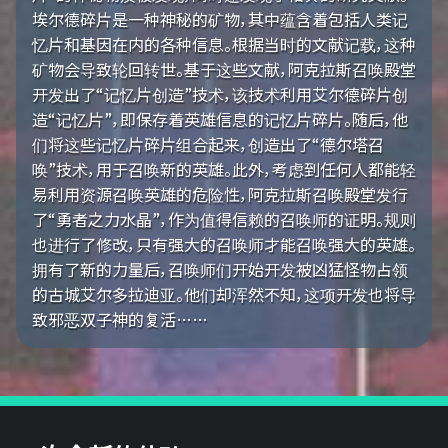
埃尔德碎片是一种神秘的矿物，其中蕴含着包括人类记
忆片和基因在内的各种信息。根据当时的文献记载，这种
矿物会导致轮回转世。基于这些文献，阿克拉斯召唤殿堂
开发出了“记忆片创造”技术，该技术利用艾尔德碎片创
造“记忆片”，即保存着英雄信息的记忆片碎片。随后，他
们将这些记忆片碎片组合起来，创造出了“德尔塔召
唤”技术，用于召唤新的英雄。此外，考虑到任何人都能轻
易利用资源召唤英雄的危险性，阿克拉斯召唤殿堂发行
了“勇者之力水晶”，作为值得信赖的召唤师的证明。规则
也进行了修改，只有强大的召唤师才能召唤强大的英雄。
拥有了新的力量后，召唤师们开始开发被凶猛怪物占领
的古城艾尔多拉迪亚。他们却浑然不知，这项开发也将导
致邪恶双子神的复活……