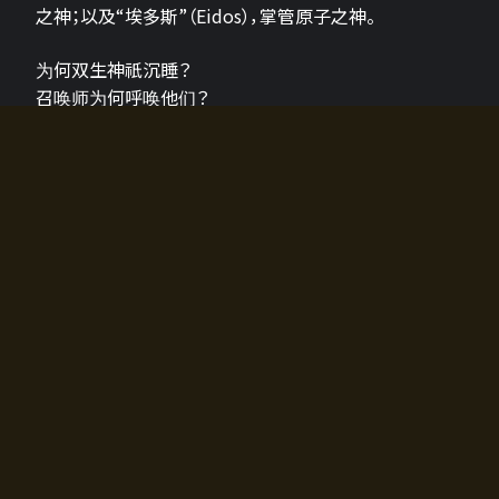
之神；以及“埃多斯”（Eidos），掌管原子之神。
为何双生神祇沉睡？
召唤师为何呼唤他们？
为何通往埃尔多拉迪亚的大门开启？
故事的真相将由玩家的行动揭晓，玩家的选择将影响游
戏中的走向。
所有答案都掌握在你的手中。
如何开始游戏
入门超级简单！只需安装钱包应用♪
您可以在电脑和智能手机上畅玩！