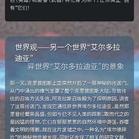
有”它们！
世界观——另一个世界“艾尔多拉
迪亚”
异世界“艾尔多拉迪亚”的景象
那一天，克里普图斯上空突然开启了一扇神秘的传送门。
从门中涌出的瘴气笼罩了整个克里普图斯大陆，导致传
统的召唤方法失效。阿克拉斯召唤殿为了探明原因，调查
了这扇传送门，发现它通往异世界埃尔多拉迪亚。虽然那
里曾经繁荣昌盛，但如今已不见人类的踪影；取而代之的
是凶猛的怪物，它们在郁郁葱葱的自然环境中游荡，吞噬
着文明的残骸。就在这片废墟之中，一种名为“埃尔德碎
片”的神秘物质被发现，同时还发现了相关的研究文献。