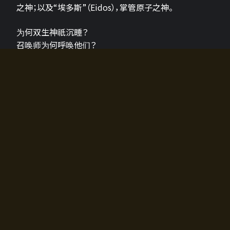
之神；以及“埃多斯”（Eidos），掌管原子之神。
为何双生神祇沉睡？
召唤师为何呼唤他们？
为何通往埃尔多拉迪亚的大门开启？
故事的真相将由玩家的行动揭晓，玩家的选择将影响游
戏中的走向。
所有答案都掌握在你的手中。
如何开始游戏
入门超级简单！只需安装钱包应用♪
您可以在电脑和智能手机上畅玩！