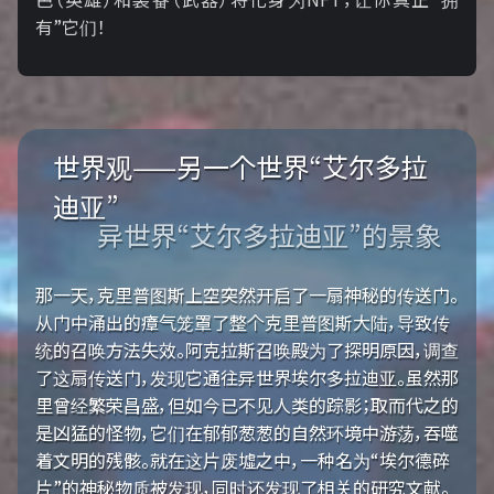
有”它们！
世界观——另一个世界“艾尔多拉
迪亚”
异世界“艾尔多拉迪亚”的景象
那一天，克里普图斯上空突然开启了一扇神秘的传送门。
从门中涌出的瘴气笼罩了整个克里普图斯大陆，导致传
统的召唤方法失效。阿克拉斯召唤殿为了探明原因，调查
了这扇传送门，发现它通往异世界埃尔多拉迪亚。虽然那
里曾经繁荣昌盛，但如今已不见人类的踪影；取而代之的
是凶猛的怪物，它们在郁郁葱葱的自然环境中游荡，吞噬
着文明的残骸。就在这片废墟之中，一种名为“埃尔德碎
片”的神秘物质被发现，同时还发现了相关的研究文献。