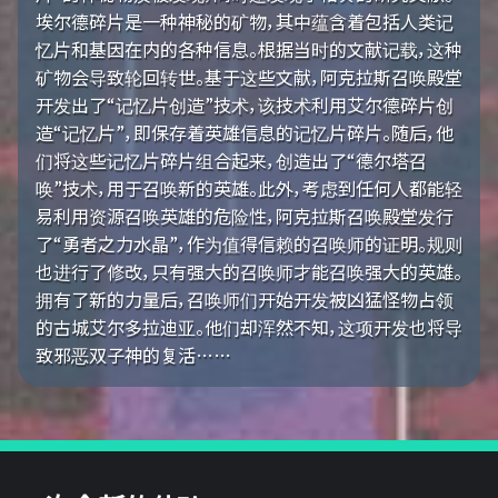
埃尔德碎片是一种神秘的矿物，其中蕴含着包括人类记
忆片和基因在内的各种信息。根据当时的文献记载，这种
矿物会导致轮回转世。基于这些文献，阿克拉斯召唤殿堂
开发出了“记忆片创造”技术，该技术利用艾尔德碎片创
造“记忆片”，即保存着英雄信息的记忆片碎片。随后，他
们将这些记忆片碎片组合起来，创造出了“德尔塔召
唤”技术，用于召唤新的英雄。此外，考虑到任何人都能轻
易利用资源召唤英雄的危险性，阿克拉斯召唤殿堂发行
了“勇者之力水晶”，作为值得信赖的召唤师的证明。规则
也进行了修改，只有强大的召唤师才能召唤强大的英雄。
拥有了新的力量后，召唤师们开始开发被凶猛怪物占领
的古城艾尔多拉迪亚。他们却浑然不知，这项开发也将导
致邪恶双子神的复活……